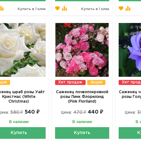
Купить в 1 клик
Купить в 1 клик
ция
Хит продаж
Акция
Хит про
енец шраб розы Уайт
Саженец почвопокровной
Саженец ч
Кристмас (White
розы Пинк Флорилэнд
розы Гол
Christmas)
(Pink Floriland)
540 ₽
440 ₽
580 ₽
470 ₽
3
Цена:
Цена:
Цена:
В наличии
В наличии
В 
Купить
Купить
К