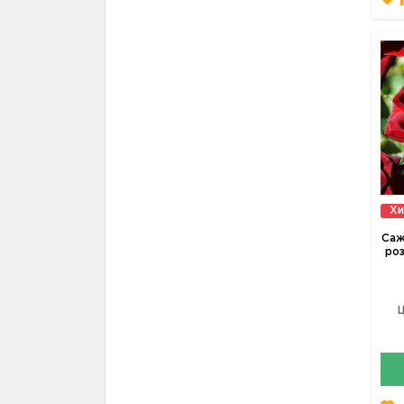
Хи
Саж
роз
Ц