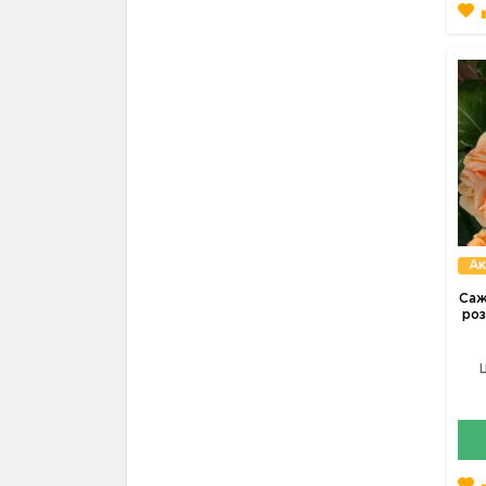
Ак
Саж
роз