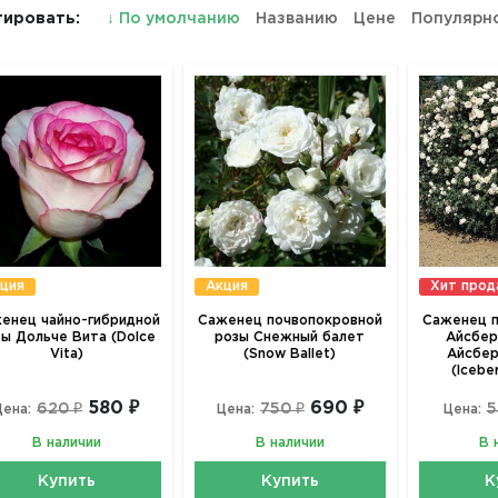
ировать:
↓
По умолчанию
Названию
Цене
Популярн
ция
Акция
Хит про
енец чайно-гибридной
Саженец почвопокровной
Саженец п
зы Дольче Вита (Dolce
розы Снежный балет
Айсбер
Vita)
(Snow Ballet)
Айсбер
(Icebe
580 ₽
690 ₽
620 ₽
750 ₽
5
Цена:
Цена:
Цена:
В наличии
В наличии
В 
Купить
Купить
К