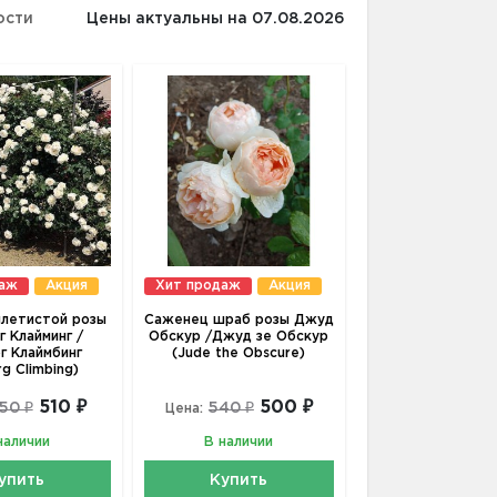
ости
Цены актуальны на 07.08.2026
даж
Акция
Хит продаж
Акция
летистой розы
Саженец шраб розы Джуд
г Клайминг /
Обскур /Джуд зе Обскур
г Клаймбинг
(Jude the Obscure)
rg Climbing)
510 ₽
500 ₽
50 ₽
540 ₽
Цена:
наличии
В наличии
упить
Купить