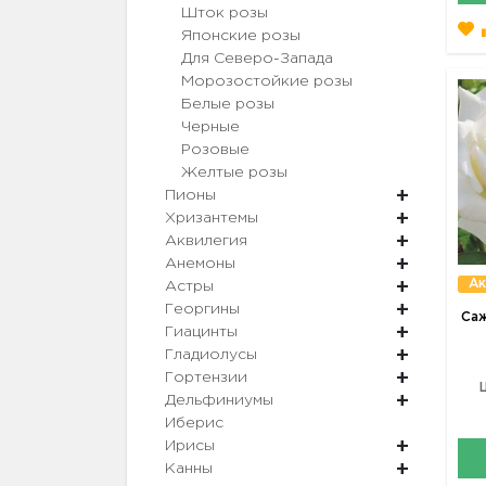
Шток розы
Японские розы
Для Северо-Запада
Морозостойкие розы
Белые розы
Черные
Розовые
Желтые розы
Пионы
Хризантемы
Аквилегия
Анемоны
Ак
Астры
Георгины
Саж
Гиацинты
Гладиолусы
Гортензии
Дельфиниумы
Иберис
Ирисы
Канны