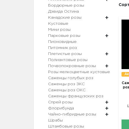
Сорт
Бордюрные розы
Дэвида Остина
Канадские розы
Кустовые
Мини розы
Парковые розы
Пионовидные
Питомник роз
Плетистые розы
Полиантовые розы
Почвопокровные розы
Розы мелкоцветные кустовые
Ак
Саженцы голубых роз
Саж
Саженцы роз ЗКС
ро
Саженцы роз ОКС
Саженцы французских роз
Спрей розы
Флорибунда
Чайно-гибридные розы
Шрабы
Штамбовые розы