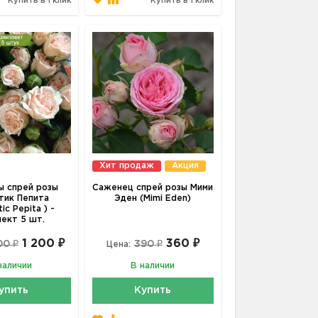
Купить в 1 клик
Купить в 1 клик
Хит продаж
Акция
 спрей розы
Саженец спрей розы Мими
тик Пепита
Эден (Mimi Eden)
ic Pepita ) -
лект 5 шт.
1 200 ₽
360 ₽
00 ₽
390 ₽
Цена:
наличии
В наличии
упить
Купить