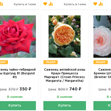
Купить в 1 клик
Купить в 1 клик
ция
Акция
Акция
енец чайно-гибридной
Саженец английской розы
Сажене
ы Бургунд 81 (Burgund
Краун Принцесса
Бремен Шт
81)
Маргарет (Crown Princess
(Bremer S
Margareta / Margaretha)
350 ₽
740 ₽
370 ₽
800 ₽
6
Цена:
Цена:
Цена:
В наличии
В наличии
В 
Купить
Купить
К