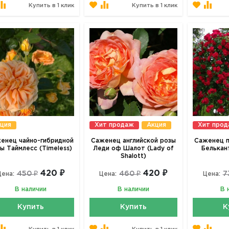
Купить в 1 клик
Купить в 1 клик
ция
Хит продаж
Акция
Хит про
енец чайно-гибридной
Саженец английской розы
Саженец п
ы Таймлесс (Timeless)
Леди оф Шалот (Lady of
Белькан
Shalott)
420 ₽
420 ₽
450 ₽
460 ₽
7
Цена:
Цена:
Цена:
В наличии
В наличии
В 
Купить
Купить
К