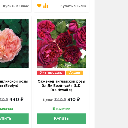
Купить в 1 клик
Купить в 1 клик
Хит продаж
Акция
нглийской розы
Саженец английской розы
н (Evelyn)
Эл Ди Брэйтуэйт (L.D.
Braithwaite)
440 ₽
310 ₽
70 ₽
340 ₽
Цена:
наличии
В наличии
упить
Купить