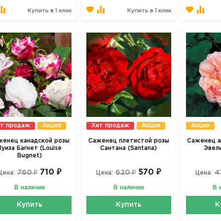
Купить в 1 клик
Купить в 1 клик
т продаж
Акция
Хит продаж
Акция
Акция
женец канадской розы
Саженец плетистой розы
Саженец а
Луиза Багнет (Louise
Сантана (Santana)
Эвели
Bugnet)
710 ₽
570 ₽
760 ₽
620 ₽
4
Цена:
Цена:
Цена:
В наличии
В наличии
В 
Купить
Купить
К