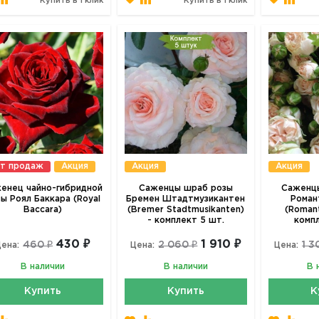
Купить в 1 клик
Купить в 1 клик
т продаж
Акция
Акция
Акция
енец чайно-гибридной
Саженцы шраб розы
Саженцы
ы Роял Баккара (Royal
Бремен Штадтмузикантен
Роман
Baccara)
(Bremer Stadtmusikanten)
(Romant
- комплект 5 шт.
комп
430 ₽
1 910 ₽
460 ₽
2 060 ₽
1 3
ена:
Цена:
Цена:
В наличии
В наличии
В 
Купить
Купить
К