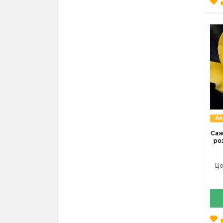
Ак
Саж
роз
Це