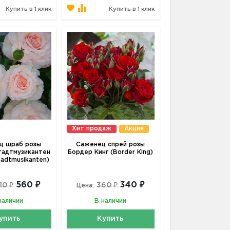
Купить в 1 клик
Купить в 1 клик
Хит продаж
Акция
ц шраб розы
Саженец спрей розы
адтмузикантен
Бордер Кинг (Border King)
tadtmusikanten)
560 ₽
340 ₽
10 ₽
360 ₽
Цена:
наличии
В наличии
упить
Купить