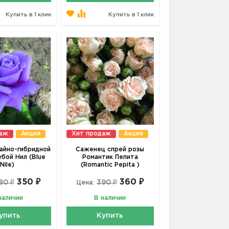
Купить в 1 клик
Купить в 1 клик
даж
Акция
Хит продаж
Акция
айно-гибридной
Саженец спрей розы
убой Нил (Blue
Романтик Пепита
Nile)
(Romantic Pepita )
350 ₽
360 ₽
80 ₽
390 ₽
Цена:
наличии
В наличии
упить
Купить