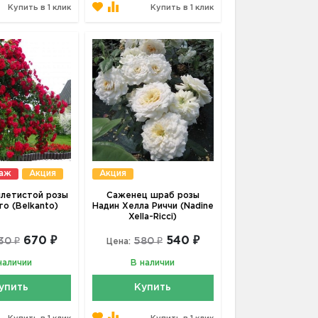
Купить в 1 клик
Купить в 1 клик
даж
Акция
Акция
летистой розы
Саженец шраб розы
то (Belkanto)
Надин Хелла Риччи (Nadine
Xella-Ricci)
670 ₽
540 ₽
30 ₽
580 ₽
Цена:
наличии
В наличии
упить
Купить