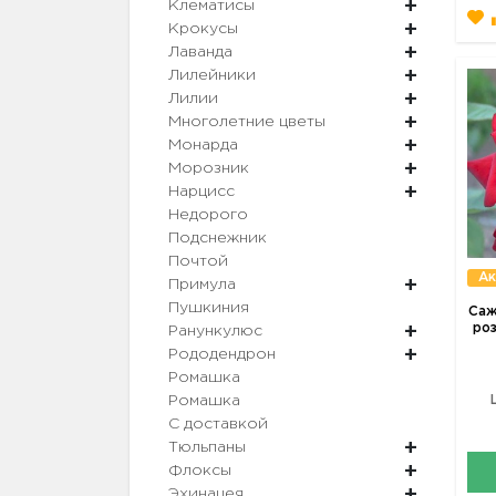
Клематисы
Крокусы
Лаванда
Лилейники
Лилии
Многолетние цветы
Монарда
Морозник
Нарцисс
Недорого
Подснежник
Почтой
Ак
Примула
Пушкиния
Саж
роз
Ранункулюс
Рододендрон
Ромашка
Ромашка
С доставкой
Тюльпаны
Флоксы
Эхинацея