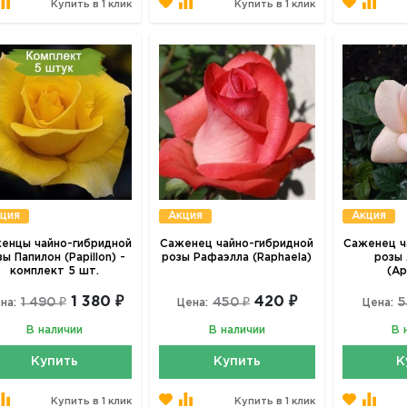
Купить в 1 клик
Купить в 1 клик
ция
Акция
Акция
енцы чайно-гибридной
Саженец чайно-гибридной
Саженец ч
ы Папилон (Papillon) -
розы Рафаэлла (Raphaela)
розы
комплект 5 шт.
(Ap
1 380 ₽
420 ₽
1 490 ₽
450 ₽
5
на:
Цена:
Цена:
В наличии
В наличии
В 
Купить
Купить
К
Купить в 1 клик
Купить в 1 клик