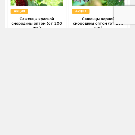
Акция
Акция
Саженцы красной
Саженцы черной
смородины оптом (от 200
смородины оптом (от 200
шт.)
шт.)
170 ₽
170 ₽
180 ₽
180 ₽
Цена:
Цена:
Нет в наличии
Нет в наличии
Уведомить о
Уведомить о
появлении
появлении
Адрес
187002, Ленинградская область, г.
Тосно, ш. Московское, дом 40
Телефон
+7 (931) 521-28-81