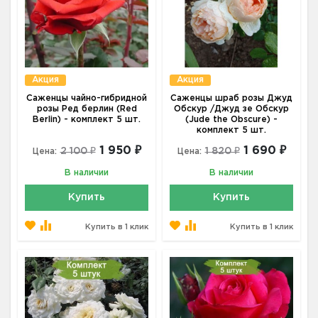
Акция
Акция
Саженцы чайно-гибридной
Саженцы шраб розы Джуд
розы Ред берлин (Red
Обскур /Джуд зе Обскур
Berlin) - комплект 5 шт.
(Jude the Obscure) -
комплект 5 шт.
1 950 ₽
1 690 ₽
2 100 ₽
1 820 ₽
Цена:
Цена:
В наличии
В наличии
Купить
Купить
Купить в 1 клик
Купить в 1 клик