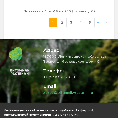
Показано с 1 по 48 из 265 (страниц: 6)
...
1
2
3
4
5
»
Адрес
187002, Ленинградская область, г.
Тосно, ш. Московское, дом 40
Телефон
+7 (931) 521-28-81
Email
zakaz@pitomnik-rastenij.ru
Информация на сайте не является публичной офертой,
определяемой положениями ч. 2 ст. 437 ГК РФ.