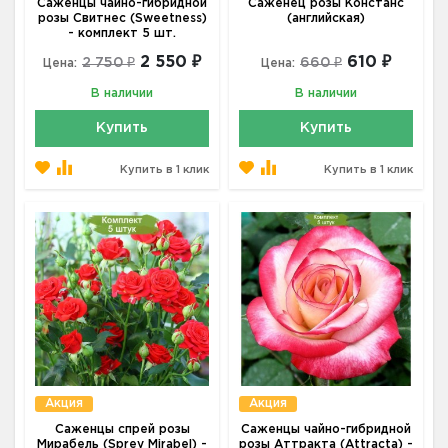
Саженцы чайно-гибридной
Саженец розы Констанс
розы Свитнес (Sweetness)
(английская)
- комплект 5 шт.
2 550 ₽
610 ₽
2 750 ₽
660 ₽
Цена:
Цена:
В наличии
В наличии
Купить
Купить
Купить в 1 клик
Купить в 1 клик
Акция
Акция
Саженцы спрей розы
Саженцы чайно-гибридной
Мирабель (Sprey Mirabel) -
розы Аттракта (Attracta) -