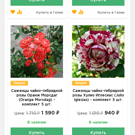
Купить
Купить
Купить в 1 клик
Купить в 1 клик
Акция
Акция
Саженцы чайно-гибридной
Саженцы чайно-гибридной
розы Оранж Морсдаг
розы Хулио Иглесиас (Julio
(Orange Morsdag) -
Iglesias) - комплект 5 шт.
комплект 5 шт.
1 590 ₽
940 ₽
1 710 ₽
1 010 ₽
Цена:
Цена:
В наличии
В наличии
Купить
Купить