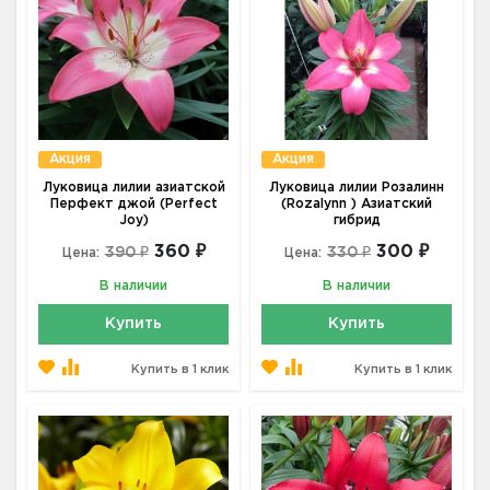
Акция
Акция
Луковица лилии азиатской
Луковица лилии Розалинн
Перфект джой (Perfect
(Rozalynn ) Азиатский
Joy)
гибрид
360 ₽
300 ₽
390 ₽
330 ₽
Цена:
Цена:
В наличии
В наличии
Купить
Купить
Купить в 1 клик
Купить в 1 клик