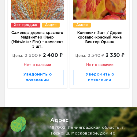
Хит продаж
Акция
Акция
Саженцы дерена красного
Комплект 5шт / Дерен
Мидвинтер Фаер
кроваво-красный Анна
(Midwinter Fire) - комплект
Винтер Оранж
5 шт.
2 400 ₽
2 350 ₽
2 600 ₽
2 540 ₽
Цена:
Цена:
Нет в наличии
Нет в наличии
Уведомить о
Уведомить о
появлении
появлении
Адрес
187002, Ленинградская область, г.
Тосно, ш. Московское, дом 40