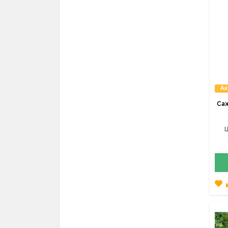
Ак
Саж
Ц