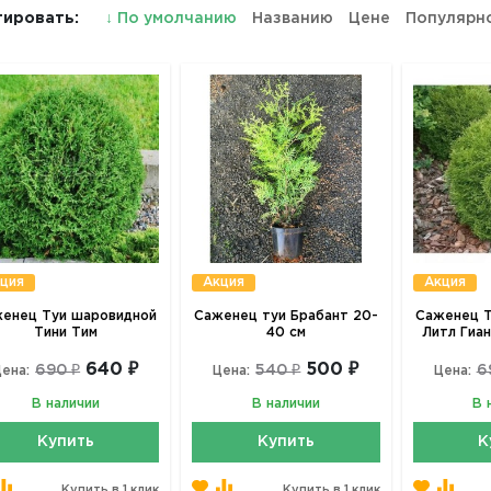
ировать:
↓
По умолчанию
Названию
Цене
Популярн
ция
Акция
Акция
енец Туи шаровидной
Саженец туи Брабант 20-
Саженец Т
Тини Тим
40 см
Литл Гиант
640 ₽
500 ₽
690 ₽
540 ₽
6
ена:
Цена:
Цена:
В наличии
В наличии
В 
Купить
Купить
К
Купить в 1 клик
Купить в 1 клик