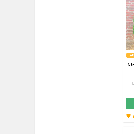
Ак
Са