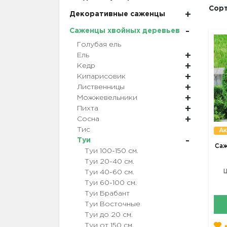
Сорт
Декоративные саженцы
Саженцы хвойных деревьев
Голубая ель
Ель
Кедр
Кипарисовик
Лиственницы
Можжевельники
Пихта
Сосна
Тис
Ак
Туи
Саж
Туи 100-150 см.
Туи 20-40 см.
Ц
Туи 40-60 см.
Туи 60-100 см.
Туи Брабант
Туи Восточные
Туи до 20 см.
Туи от 150 см.