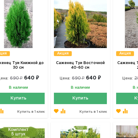
ция
Акция
Акция
енец Туи Книжной до
Саженец Туи Восточной
Саженец Т
30 см
40-60 см
640 ₽
640 ₽
690 ₽
690 ₽
2
ена:
Цена:
Цена:
В наличии
В наличии
В 
Купить
Купить
К
Купить в 1 клик
Купить в 1 клик