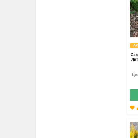
Ак
Саж
Лит
Це