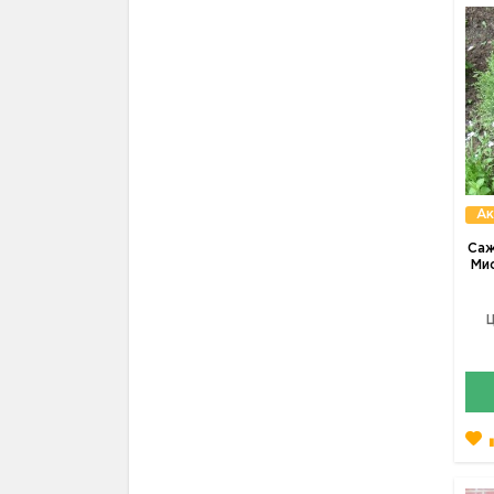
Ак
Саж
Мис
Ц