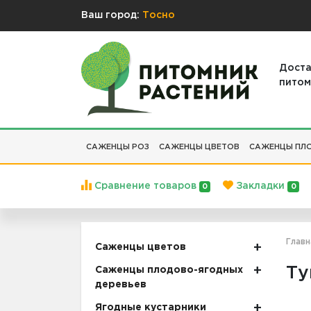
Ваш город:
Тосно
Доста
питом
САЖЕНЦЫ РОЗ
САЖЕНЦЫ ЦВЕТОВ
САЖЕНЦЫ ПЛО
Сравнение товаров
Закладки
0
0
Главн
Саженцы цветов
Ту
Саженцы плодово-ягодных
деревьев
Ягодные кустарники