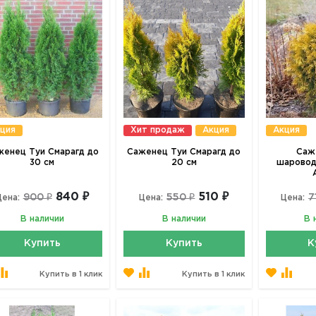
ция
Хит продаж
Акция
Акция
женец Туи Смарагд до
Саженец Туи Смарагд до
Саж
30 см
20 см
шаровод
840 ₽
510 ₽
900 ₽
550 ₽
7
Цена:
Цена:
Цена:
В наличии
В наличии
В 
Купить
Купить
К
Купить в 1 клик
Купить в 1 клик