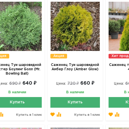
ция
Акция
Хит про
енец Туи шаровидной
Саженец Туи шаровидной
Саженец т
тер Боулинг Болл (Mr.
Амбер Глоу (Amber Glow)
Bowling Ball)
640 ₽
660 ₽
690 ₽
720 ₽
6
ена:
Цена:
Цена:
В наличии
В наличии
В 
Купить
Купить
К
Купить в 1 клик
Купить в 1 клик