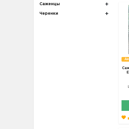
Саженцы
Черенки
Ак
Саж
Е