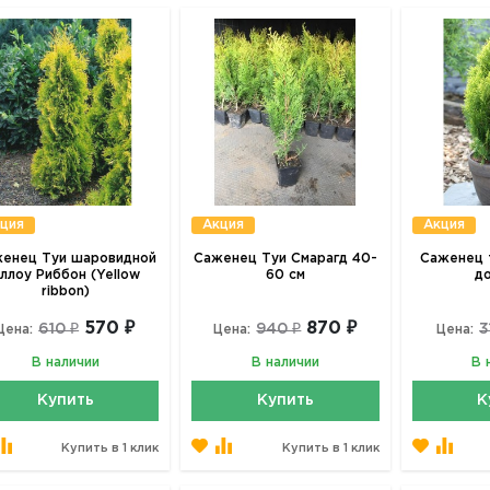
ция
Акция
Акция
енец Туи шаровидной
Саженец Туи Смарагд 40-
Саженец 
ллоу Риббон (Yellow
60 см
д
ribbon)
570 ₽
870 ₽
610 ₽
940 ₽
3
Цена:
Цена:
Цена:
В наличии
В наличии
В 
Купить
Купить
К
Купить в 1 клик
Купить в 1 клик