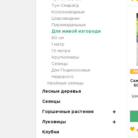
Туи Смарагд
Колоновидные
Шаровидная
Пирамидальные
Для живой изгороди
60 см
1 метр
1.5 метра
Крупномеры
Сеянцы
Для Подмосковья
Ак
Недорого
Саж
Хвойные сеянцы
60
Лесные деревья
Це
Сеянцы
Горшечные растения
Луковицы
Клубни