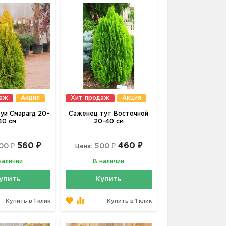
даж
Акция
Хит продаж
Акция
уи Смарагд 20-
Саженец тут Восточной
40 см
20-40 см
560 ₽
460 ₽
00 ₽
500 ₽
Цена:
наличии
В наличии
упить
Купить
Купить в 1 клик
Купить в 1 клик