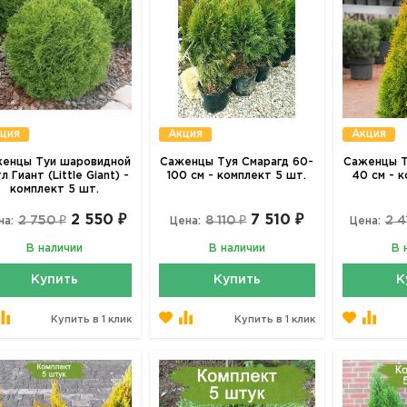
ция
Акция
Акция
енцы Туи шаровидной
Саженцы Туя Смарагд 60-
Саженцы Т
л Гиант (Little Giant) -
100 см - комплект 5 шт.
40 см - 
комплект 5 шт.
2 550 ₽
7 510 ₽
2 750 ₽
8 110 ₽
2 4
на:
Цена:
Цена:
В наличии
В наличии
В 
Купить
Купить
К
Купить в 1 клик
Купить в 1 клик