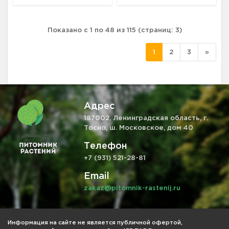
Показано с 1 по 48 из 115 (страниц: 3)
1
2
3
»
Адрес
187002, Ленинградская область, г.
Тосно, ш. Московское, дом 40
Телефон
+7 (931) 521-28-81
Email
zakaz@pitomnik-rastenij.ru
Информация на сайте не является публичной офертой,