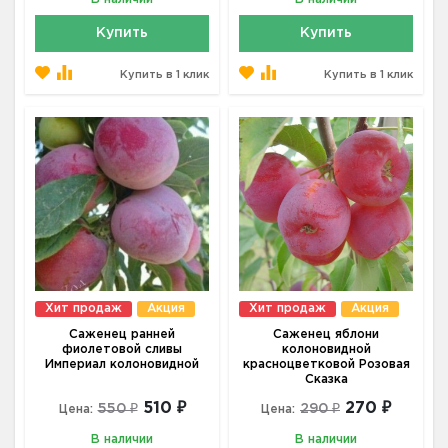
Купить
Купить
Купить в 1 клик
Купить в 1 клик
Хит продаж
Акция
Хит продаж
Акция
Саженец ранней
Саженец яблони
фиолетовой сливы
колоновидной
Империал колоновидной
красноцветковой Розовая
Сказка
510 ₽
270 ₽
550 ₽
290 ₽
Цена:
Цена:
В наличии
В наличии