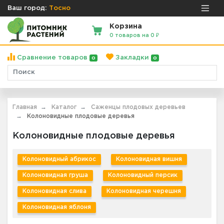
Ваш город:
Тосно
Корзина
0 товаров на 0 ₽
Сравнение товаров
Закладки
0
0
Главная
Каталог
Саженцы плодовых деревьев
Колоновидные плодовые деревья
Колоновидные плодовые деревья
Колоновидный абрикос
Колоновидная вишня
Колоновидная груша
Колоновидный персик
Колоновидная слива
Колоновидная черешня
Колоновидная яблоня