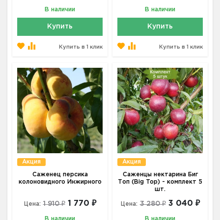
В наличии
В наличии
Купить
Купить
Купить в 1 клик
Купить в 1 клик
Акция
Акция
Саженец персика
Саженцы нектарина Биг
колоновидного Инжирного
Топ (Big Top) - комплект 5
шт.
1 770 ₽
3 040 ₽
1 910 ₽
3 280 ₽
Цена:
Цена:
В наличии
В наличии