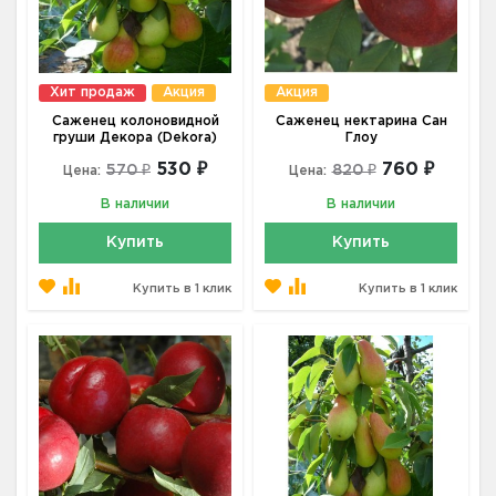
Хит продаж
Акция
Акция
Саженец колоновидной
Саженец нектарина Сан
груши Декора (Dekora)
Глоу
530 ₽
760 ₽
570 ₽
820 ₽
Цена:
Цена:
В наличии
В наличии
Купить
Купить
Купить в 1 клик
Купить в 1 клик