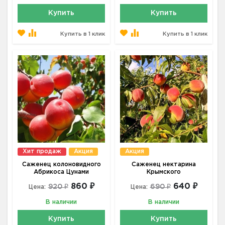
Купить
Купить
Купить в 1 клик
Купить в 1 клик
Хит продаж
Акция
Акция
Саженец колоновидного
Саженец нектарина
Абрикоса Цунами
Крымского
860 ₽
640 ₽
920 ₽
690 ₽
Цена:
Цена:
В наличии
В наличии
Купить
Купить