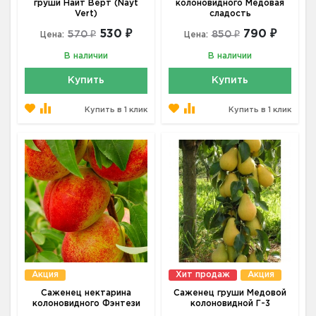
груши Найт Верт (Nayt
колоновидного Медовая
Vert)
сладость
530 ₽
790 ₽
570 ₽
850 ₽
Цена:
Цена:
В наличии
В наличии
Купить
Купить
Купить в 1 клик
Купить в 1 клик
Акция
Хит продаж
Акция
Саженец нектарина
Саженец груши Медовой
колоновидного Фэнтези
колоновидной Г-3