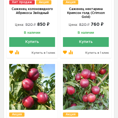
Хит продаж
Акция
Акция
Саженец колоновидного
Саженец нектарина
Абрикоса Звёздный
Кримсон голд (Crimson
Gold)
850 ₽
760 ₽
920 ₽
820 ₽
Цена:
Цена:
В наличии
В наличии
Купить
Купить
Купить в 1 клик
Купить в 1 клик
Акция
Акция