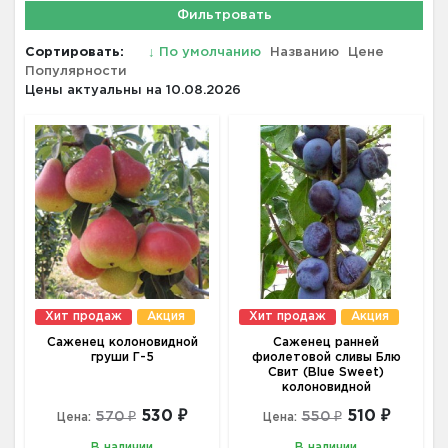
Фильтровать
Сортировать:
↓
По умолчанию
Названию
Цене
Популярности
Цены актуальны на 10.08.2026
Хит продаж
Акция
Хит продаж
Акция
Саженец колоновидной
Саженец ранней
груши Г-5
фиолетовой сливы Блю
Свит (Blue Sweet)
колоновидной
530 ₽
510 ₽
570 ₽
550 ₽
Цена:
Цена:
В наличии
В наличии