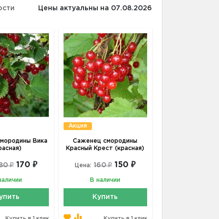
ости
Цены актуальны на 07.08.2026
Акция
мородины Вика
Саженец смородины
расная)
Красный Крест (красная)
170 ₽
150 ₽
80 ₽
160 ₽
Цена:
наличии
В наличии
упить
Купить
Купить в 1 клик
Купить в 1 клик