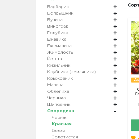
Сорт
Барбарис
Боярышник
Бузина
Виноград
Голубика
Ежевика
Ежемалина
Жимолость
Йошта
Кизильник
Клубника (земляника)
Крыжовник
Ак
Малина
Облепиха
Г
Черника
Шиповник
Смородина
Черная
Красная
Белая
Золотистая