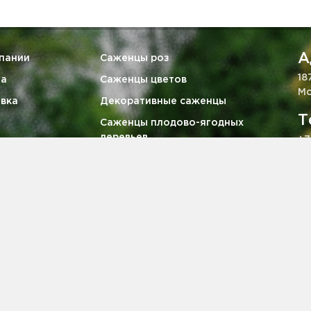
А
пании
Саженцы роз
18
та
Саженцы цветов
Мо
вка
Декоративные саженцы
Т
Саженцы плодово-ягодных
деревьев
+7
тия
Ягодные кустарники
E
викам
Саженцы хвойных деревьев
za
кты
, определяемой положениями ч. 2 ст. 437 ГК РФ.
2008-2026 