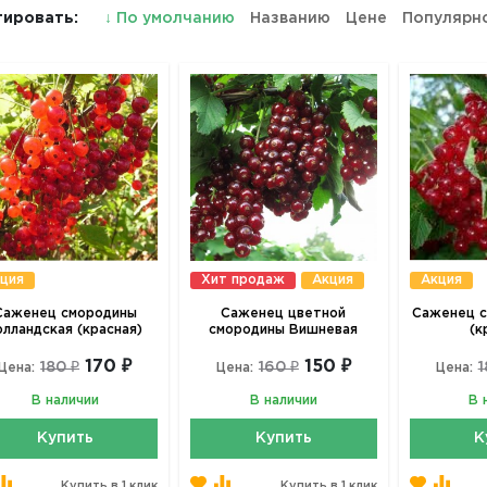
ировать:
↓
По умолчанию
Названию
Цене
Популярн
ция
Хит продаж
Акция
Акция
Саженец смородины
Саженец цветной
Саженец с
олландская (красная)
смородины Вишневая
(к
170 ₽
150 ₽
180 ₽
160 ₽
1
Цена:
Цена:
Цена:
В наличии
В наличии
В 
Купить
Купить
К
Купить в 1 клик
Купить в 1 клик