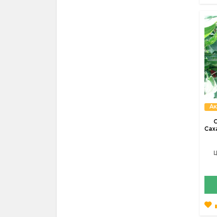
Ак
Сах
Ц