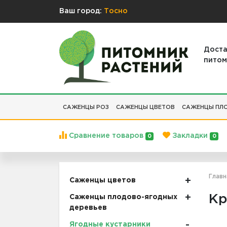
Ваш город:
Тосно
Доста
питом
САЖЕНЦЫ РОЗ
САЖЕНЦЫ ЦВЕТОВ
САЖЕНЦЫ ПЛО
Сравнение товаров
Закладки
0
0
Главн
Саженцы цветов
Кр
Саженцы плодово-ягодных
деревьев
Ягодные кустарники