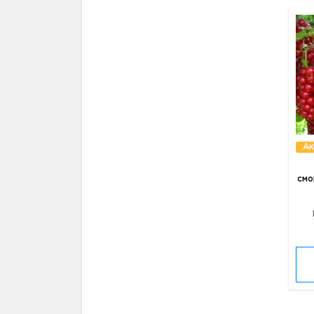
Ак
смо