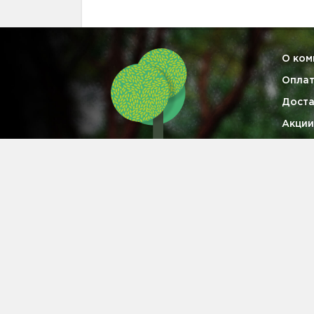
О ком
Опла
Доста
Акции
Гаран
Опто
Конта
Информация на сайте не является публичной офертой
Питомник растений
в Тосно