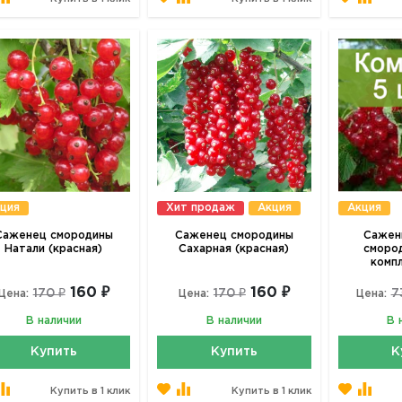
ция
Хит продаж
Акция
Акция
Саженец смородины
Саженец смородины
Сажен
Натали (красная)
Сахарная (красная)
смород
комп
160 ₽
160 ₽
170 ₽
170 ₽
7
Цена:
Цена:
Цена:
В наличии
В наличии
В 
Купить
Купить
К
Купить в 1 клик
Купить в 1 клик