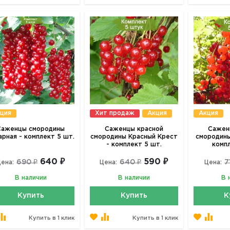
ция
Хит продаж
Акция
Акция
Саженцы смородины
Саженцы красной
Сажен
арная - комплект 5 шт.
смородины Красный Крест
смородины
- комплект 5 шт.
комп
640 ₽
590 ₽
690 ₽
640 ₽
7
ена:
Цена:
Цена:
В наличии
В наличии
В 
Купить
Купить
К
Купить в 1 клик
Купить в 1 клик