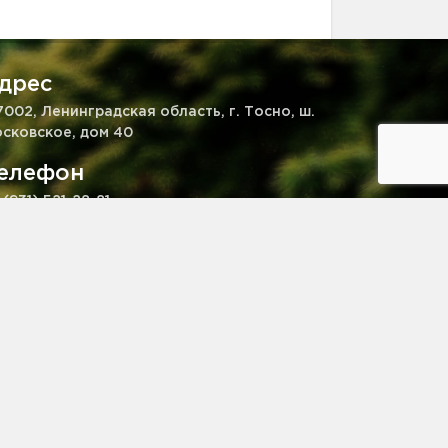
дрес
7002, Ленинградская область, г. Тосно, ш.
сковское, дом 40
елефон
 (931) 521-28-81
mail
kaz@pitomnik-rastenij.ru
© pitomnik-rastenij.ru – Питомник растений. Все права
защищены.