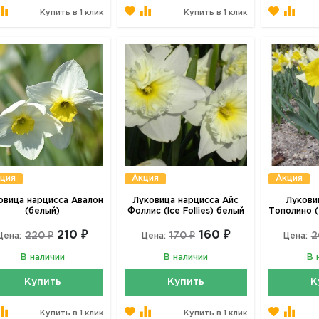
Купить в 1 клик
Купить в 1 клик
ция
Акция
Акция
овица нарцисса Авалон
Луковица нарцисса Айс
Лукови
(белый)
Фоллис (Ice Follies) белый
Тополино (
210 ₽
160 ₽
220 ₽
170 ₽
2
Цена:
Цена:
Цена:
В наличии
В наличии
В 
Купить
Купить
К
Купить в 1 клик
Купить в 1 клик