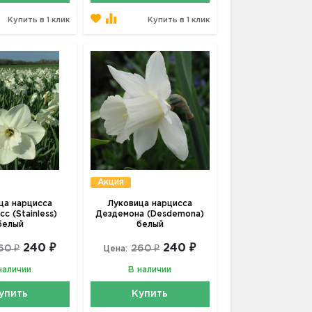
Купить в 1 клик
Купить в 1 клик
Акция
ца нарцисса
Луковица нарцисса
с (Stainless)
Дездемона (Desdemona)
белый
белый
240 ₽
240 ₽
60 ₽
260 ₽
Цена:
наличии
В наличии
упить
Купить