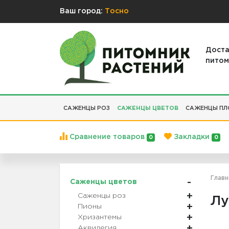
Ваш город:
Тосно
Доста
питом
САЖЕНЦЫ РОЗ
САЖЕНЦЫ ЦВЕТОВ
САЖЕНЦЫ ПЛ
Сравнение товаров
Закладки
0
0
Главн
Саженцы цветов
Саженцы роз
Лу
Пионы
Хризантемы
Аквилегия