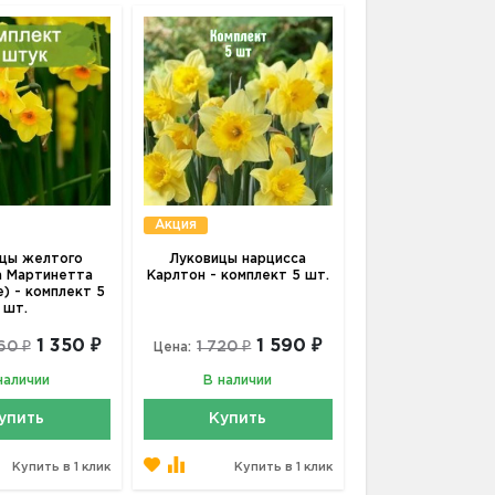
Акция
цы желтого
Луковицы нарцисса
а Мартинетта
Карлтон - комплект 5 шт.
e) - комплект 5
шт.
1 350 ₽
1 590 ₽
60 ₽
1 720 ₽
Цена:
наличии
В наличии
упить
Купить
Купить в 1 клик
Купить в 1 клик