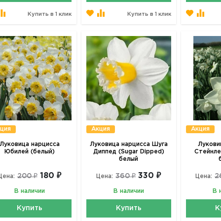
Купить в 1 клик
Купить в 1 клик
ция
Акция
Акция
Луковица нарцисса
Луковица нарцисса Шуга
Лукови
Юбилей (белый)
Диппед (Sugar Dipped)
Стейнлес
белый
180 ₽
330 ₽
200 ₽
360 ₽
2
Цена:
Цена:
Цена:
В наличии
В наличии
В 
Купить
Купить
К