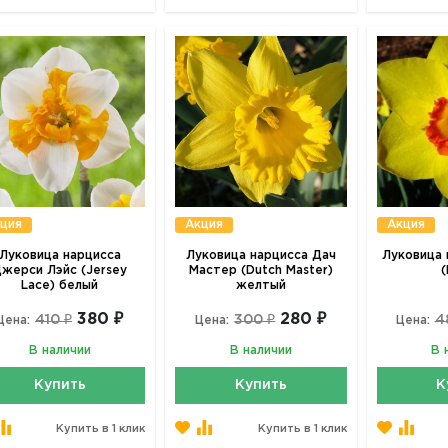
ция
Акция
Акция
Луковица нарцисса
Луковица нарцисса Дач
Луковица 
жерси Лэйс (Jersey
Мастер (Dutch Master)
(
Lace) белый
желтый
380 ₽
280 ₽
410 ₽
300 ₽
4
Цена:
Цена:
Цена:
В наличии
В наличии
В 
Купить
Купить
К
Купить в 1 клик
Купить в 1 клик