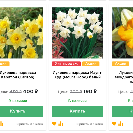
ция
Хит продаж
Акция
Акция
Луковица нарцисса
Луковица нарцисса Маунт
Лукови
Карлтон (Carlton)
Худ (Mount Hood) белый
Мондраго
ж
400 ₽
190 ₽
430 ₽
200 ₽
4
ена:
Цена:
Цена:
В наличии
В наличии
В 
Купить
Купить
К
Купить в 1 клик
Купить в 1 клик