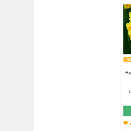
Ак
Ма