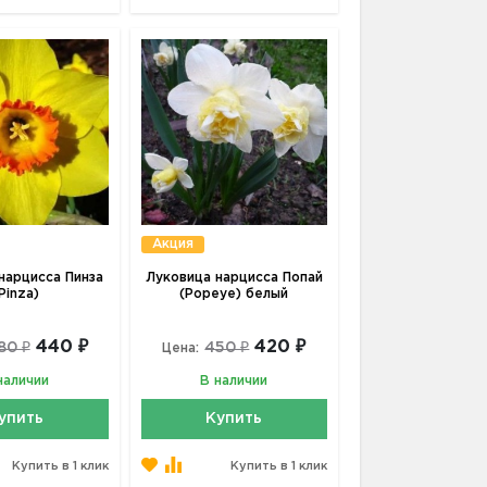
Акция
нарцисса Пинза
Луковица нарцисса Попай
Pinza)
(Popeye) белый
440 ₽
420 ₽
80 ₽
450 ₽
Цена:
наличии
В наличии
упить
Купить
Купить в 1 клик
Купить в 1 клик