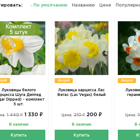
ировать:
↓
По умолчанию
Названию
Цене
Популярн
ция
Акция
Акция
Луковицы белого
Луковица нарцисса Лас
Лукови
арцисса Шуга Диппед
Вегас (Las Vegas) белый
геран
gar Dipped) - комплект
5 шт.
1 330 ₽
200 ₽
1 440 ₽
210 ₽
1
на:
Цена:
Цена:
В наличии
В наличии
В 
Купить
Купить
К