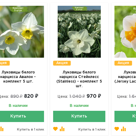
ция
Акция
Акция
Луковицы белого
Луковицы белого
Луков
нарцисса Авалон -
нарцисса Стейнлесс
нарцисса
комплект 5 шт.
(Stainless) - комплект 5
(Jersey La
шт.
820 ₽
970 ₽
890 ₽
1 040 ₽
1 6
Цена:
Цена:
Цена:
В наличии
В наличии
В 
Купить
Купить
К
Купить в 1 клик
Купить в 1 клик