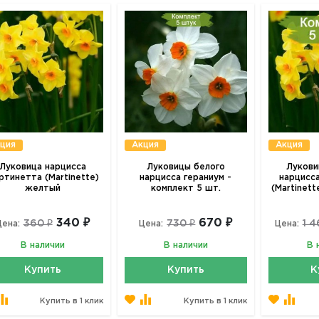
ция
Акция
Акция
Луковица нарцисса
Луковицы белого
Лукови
ртинетта (Martinette)
нарцисса гераниум -
нарцисс
желтый
комплект 5 шт.
(Martinett
340 ₽
670 ₽
360 ₽
730 ₽
1 4
Цена:
Цена:
Цена:
В наличии
В наличии
В 
Купить
Купить
К
Купить в 1 клик
Купить в 1 клик