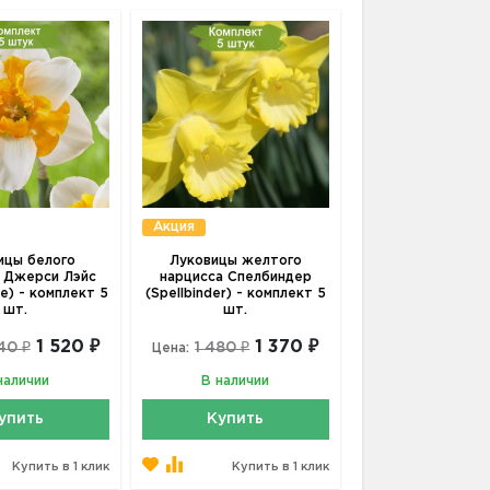
Акция
ицы белого
Луковицы желтого
 Джерси Лэйс
нарцисса Спелбиндер
ce) - комплект 5
(Spellbinder) - комплект 5
шт.
шт.
1 520 ₽
1 370 ₽
40 ₽
1 480 ₽
Цена:
наличии
В наличии
упить
Купить
Купить в 1 клик
Купить в 1 клик