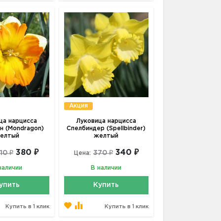
Акция
ца нарцисса
Луковица нарцисса
н (Mondragon)
Спелбиндер (Spellbinder)
елтый
желтый
380 ₽
340 ₽
10 ₽
370 ₽
Цена:
наличии
В наличии
упить
Купить
Купить в 1 клик
Купить в 1 клик