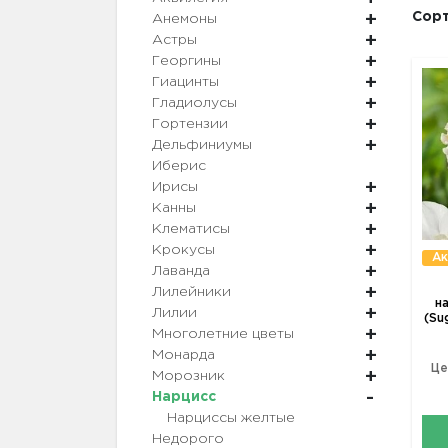
Сорт
Анемоны
Астры
Георгины
Гиацинты
Гладиолусы
Гортензии
Дельфиниумы
Иберис
Ирисы
Канны
Клематисы
Крокусы
Ак
Лаванда
Лилейники
н
Лилии
(Su
Многолетние цветы
Монарда
Це
Морозник
Нарцисс
Нарциссы желтые
Недорого