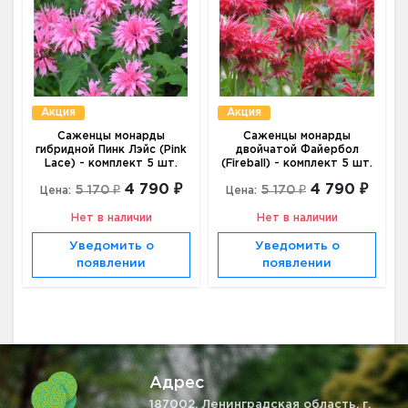
Акция
Акция
Cаженцы монарды
Cаженцы монарды
гибридной Пинк Лэйс (Pink
двойчатой Файербол
Lace) - комплект 5 шт.
(Fireball) - комплект 5 шт.
4 790 ₽
4 790 ₽
5 170 ₽
5 170 ₽
Цена:
Цена:
Нет в наличии
Нет в наличии
Уведомить о
Уведомить о
появлении
появлении
Адрес
187002, Ленинградская область, г.