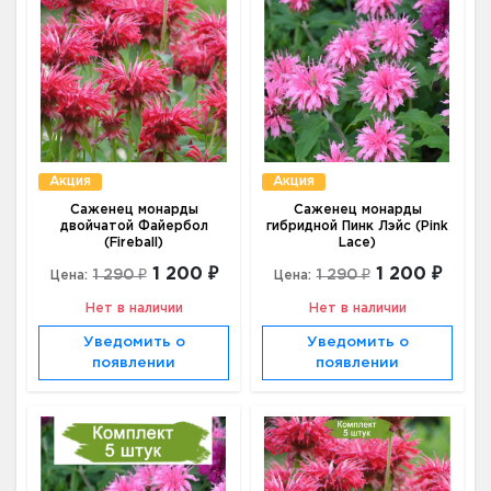
Акция
Акция
Cаженец монарды
Cаженец монарды
двойчатой Файербол
гибридной Пинк Лэйс (Pink
(Fireball)
Lace)
1 200 ₽
1 200 ₽
1 290 ₽
1 290 ₽
Цена:
Цена:
Нет в наличии
Нет в наличии
Уведомить о
Уведомить о
появлении
появлении