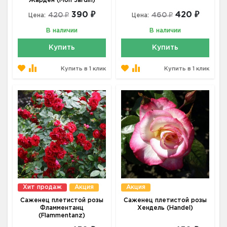
Жарден (Mon Jardin)
390 ₽
420 ₽
420 ₽
460 ₽
Цена:
Цена:
В наличии
В наличии
Купить
Купить
Купить в 1 клик
Купить в 1 клик
Хит продаж
Акция
Акция
Саженец плетистой розы
Саженец плетистой розы
Фламментанц
Хендель (Handel)
(Flammentanz)