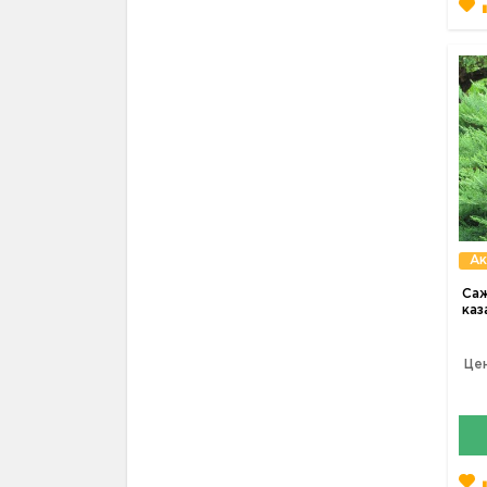
Ак
Са
каз
Цен