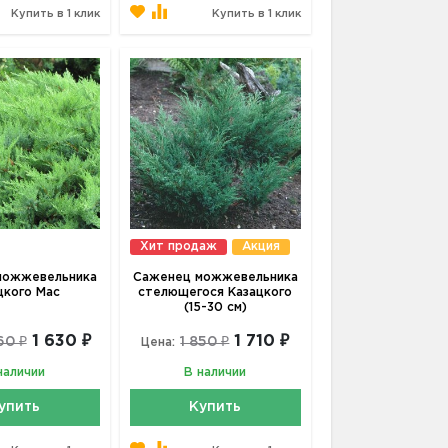
Купить в 1 клик
Купить в 1 клик
Хит продаж
Акция
можжевельника
Саженец можжевельника
цкого Мас
стелющегося Казацкого
(15-30 см)
1 630 ₽
1 710 ₽
60 ₽
1 850 ₽
Цена:
наличии
В наличии
упить
Купить