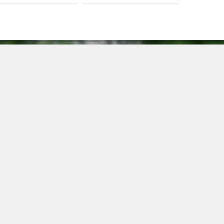
А
пании
Саженцы роз
18
та
Саженцы цветов
Мо
вка
Декоративные саженцы
Т
Саженцы плодово-ягодных
деревьев
+7
тия
Ягодные кустарники
E
викам
Саженцы хвойных деревьев
za
кты
, определяемой положениями ч. 2 ст. 437 ГК РФ.
2008-2026 