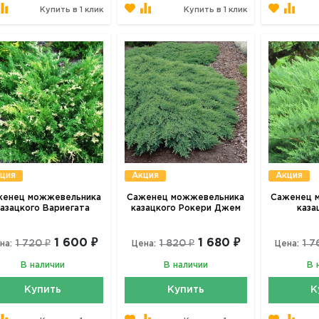
Купить в 1 клик
Купить в 1 клик
ция
Акция
Акция
женец можжевельника
Саженец можжевельника
Саженец 
казацкого Вариегата
казацкого Рокери Джем
каза
1 600 ₽
1 680 ₽
1 720 ₽
1 820 ₽
1 7
на:
Цена:
Цена:
В наличии
В наличии
В 
Купить
Купить
К