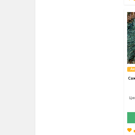
Ак
Са
Це