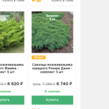
Купить в 1 клик
Купить в 1 клик
Акция
можжевельника
Саженцы можжевельника
ого Фемина -
казацкого Рокери Джем -
лект 5 шт.
комплект 5 шт.
6 620 ₽
6 740 ₽
40 ₽
7 280 ₽
Цена:
наличии
В наличии
упить
Купить