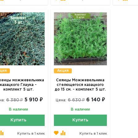
ция
Акция
женцы можжевельника
Сеянцы Можжевельника
казацкого Глаука -
стелющегося казацкого
комплект 5 шт.
до 15 см. - комплект 5 шт.
5 910 ₽
6 140 ₽
6 380 ₽
6 630 ₽
на:
Цена:
В наличии
В наличии
Купить
Купить
Купить в 1 клик
Купить в 1 клик