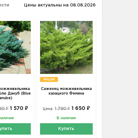
ости
Цены актуальны на 08.08.2026
Акция
можжевельника
Саженец можжевельника
Блю Дануб (Blue
казацкого Фемина
anube)
1 570 ₽
1 650 ₽
90 ₽
1 790 ₽
Цена:
наличии
В наличии
упить
Купить