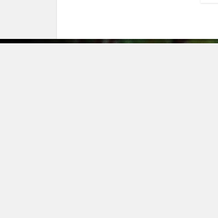
О ком
Опла
Доста
Акции
Гаран
Опто
Конта
Информация на сайте не является публичной офертой
Питомник растений
в Тосно