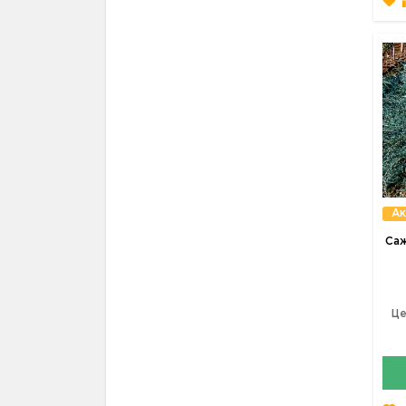
Ак
Са
Це