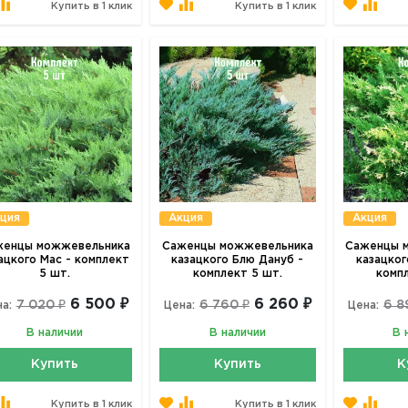
Купить в 1 клик
Купить в 1 клик
ция
Акция
Акция
женцы можжевельника
Саженцы можжевельника
Саженцы 
ацкого Мас - комплект
казацкого Блю Дануб -
казацког
5 шт.
комплект 5 шт.
комп
6 500 ₽
6 260 ₽
7 020 ₽
6 760 ₽
6 8
а:
Цена:
Цена:
В наличии
В наличии
В 
Купить
Купить
К
Купить в 1 клик
Купить в 1 клик