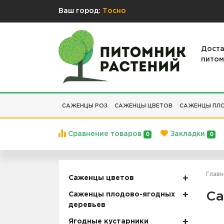
Ваш город:
Тосно
Доста
питом
САЖЕНЦЫ РОЗ
САЖЕНЦЫ ЦВЕТОВ
САЖЕНЦЫ ПЛО
Сравнение товаров
Закладки
0
0
Главн
Саженцы цветов
Са
Саженцы плодово-ягодных
деревьев
Ягодные кустарники