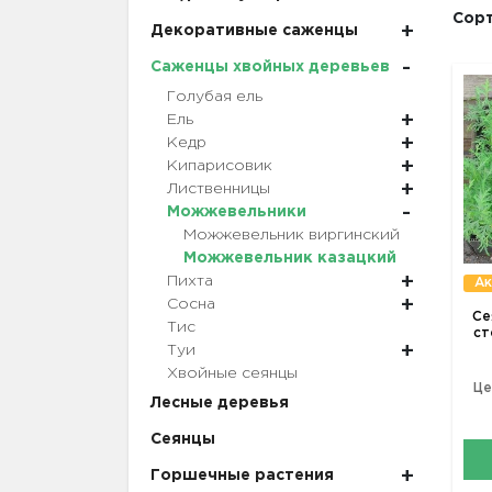
Сорт
Декоративные саженцы
Саженцы хвойных деревьев
Голубая ель
Ель
Кедр
Кипарисовик
Лиственницы
Можжевельники
Можжевельник виргинский
Можжевельник казацкий
Пихта
Ак
Сосна
Се
Тис
ст
Туи
Хвойные сеянцы
Це
Лесные деревья
Сеянцы
Горшечные растения