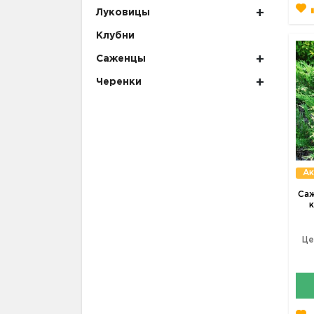
Луковицы
Клубни
Саженцы
Черенки
Ак
Са
Це