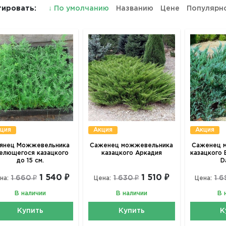
ировать:
↓
По умолчанию
Названию
Цене
Популярн
ция
Акция
Акция
янец Можжевельника
Саженец можжевельника
Саженец 
елющегося казацкого
казацкого Аркадия
казацкого 
до 15 см.
D
1 540 ₽
1 510 ₽
1 660 ₽
1 630 ₽
1 6
на:
Цена:
Цена:
В наличии
В наличии
В 
Купить
Купить
К