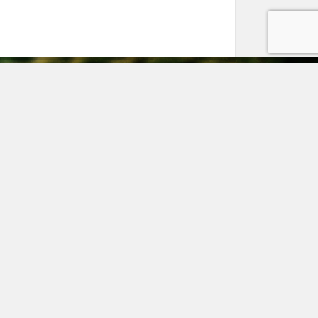
дрес
7002, Ленинградская область, г. Тосно, ш.
сковское, дом 40
елефон
 (931) 521-28-81
mail
kaz@pitomnik-rastenij.ru
© pitomnik-rastenij.ru – Питомник растений. Все права
защищены.