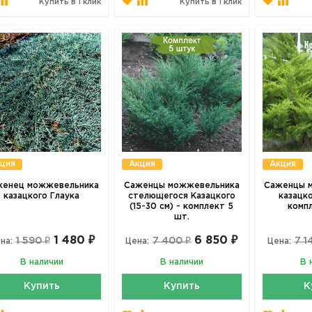
Купить в 1 клик
Купить в 1 клик
ция
Акция
Акция
женец можжевельника
Саженцы можжевельника
Саженцы 
казацкого Глаука
стелющегося Казацкого
казацк
(15-30 см) - комплект 5
комп
шт.
1 480 ₽
6 850 ₽
1 590 ₽
7 400 ₽
7 1
на:
Цена:
Цена:
В наличии
В наличии
В 
Купить
Купить
К