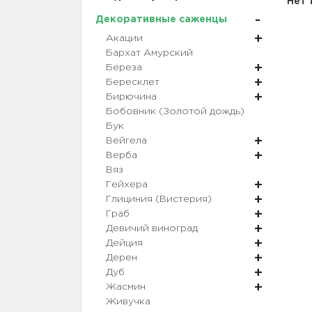
Нет 
Декоративные саженцы
Акации
Бархат Амурский
Береза
Бересклет
Бирючина
Бобовник (Золотой дождь)
Бук
Вейгела
Верба
Вяз
Гейхера
Глициния (Вистерия)
Граб
Девичий виноград
Дейция
Дерен
Дуб
Жасмин
Живучка