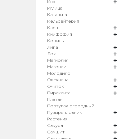
Ива
Иглица
Катальпа
Кёльрейтерия
Клен
Книфофия
Ковыль
Липа
Лох
Магнолия
Магонии
Молодило
Овсяница
Очиток
Пираканта
Платан
Портулак огородный
Пузыреплодник
Растения
Сакура
Самшит
Сантолина