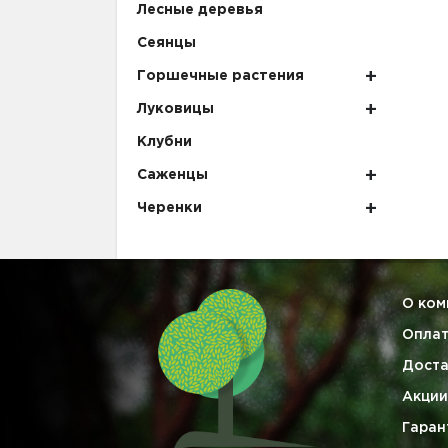
Лесные деревья
Сеянцы
Горшечные растения
Луковицы
Клубни
Саженцы
Черенки
О ком
Опла
Доста
Акции
Гаран