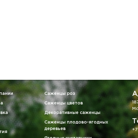
А
пании
Саженцы роз
18
та
Саженцы цветов
Мо
вка
Декоративные саженцы
Т
Саженцы плодово-ягодных
деревьев
+7
тия