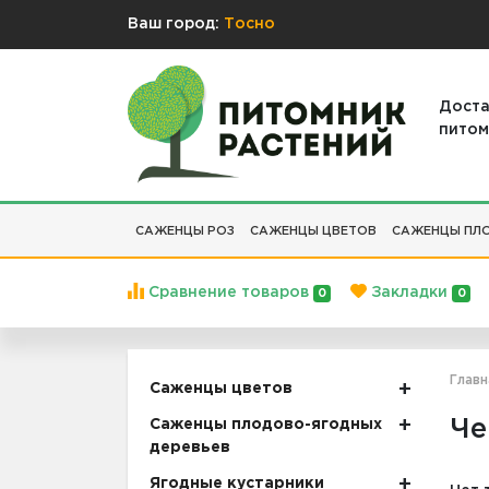
Ваш город:
Тосно
Доста
питом
САЖЕНЦЫ РОЗ
САЖЕНЦЫ ЦВЕТОВ
САЖЕНЦЫ ПЛО
Сравнение товаров
Закладки
0
0
Главн
Саженцы цветов
Че
Саженцы плодово-ягодных
деревьев
Ягодные кустарники