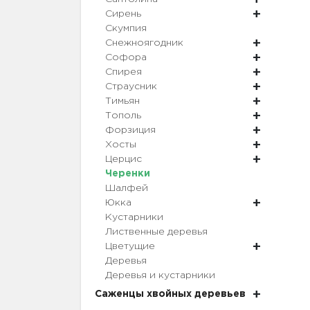
Сирень
Скумпия
Снежноягодник
Софора
Спирея
Страусник
Тимьян
Тополь
Форзиция
Хосты
Церцис
Черенки
Шалфей
Юкка
Кустарники
Лиственные деревья
Цветущие
Деревья
Деревья и кустарники
Саженцы хвойных деревьев