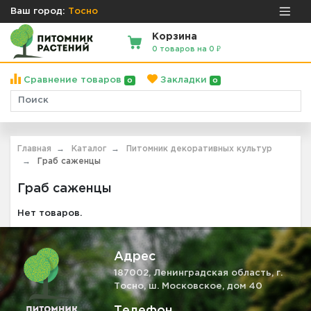
Ваш город:
Тосно
Корзина
0 товаров на 0 ₽
Сравнение товаров
Закладки
0
0
Главная
Каталог
Питомник декоративных культур
Граб саженцы
Граб саженцы
Нет товаров.
Адрес
187002, Ленинградская область, г.
Тосно, ш. Московское, дом 40
Телефон