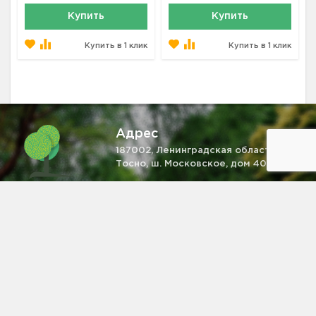
Купить
Купить
Купить в 1 клик
Купить в 1 клик
Адрес
187002, Ленинградская область, г.
Тосно, ш. Московское, дом 40
Телефон
+7 (931) 521-28-81
Email
zakaz@pitomnik-rastenij.ru
Информация на сайте не является публичной офертой,
определяемой положениями ч. 2 ст. 437 ГК РФ.