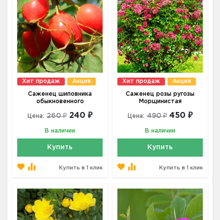
Хит продаж
Акция
Хит продаж
Акция
Саженец шиповника
Саженец розы ругозы
обыкновенного
Морщинистая
240 ₽
450 ₽
260 ₽
490 ₽
Цена:
Цена:
В наличии
В наличии
Купить
Купить
Купить в 1 клик
Купить в 1 клик