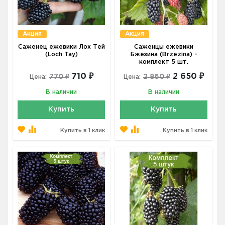
Акция
Акция
Саженец ежевики Лох Тей
Саженцы ежевики
(Loch Tay)
Бжезина (Brzezina) -
комплект 5 шт.
710 ₽
2 650 ₽
770 ₽
2 860 ₽
Цена:
Цена:
В наличии
В наличии
Купить
Купить
Купить в 1 клик
Купить в 1 клик