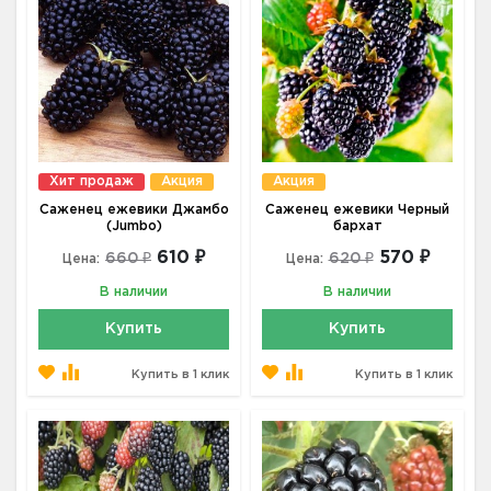
Хит продаж
Акция
Акция
Саженец ежевики Джамбо
Саженец ежевики Черный
(Jumbo)
бархат
610 ₽
570 ₽
660 ₽
620 ₽
Цена:
Цена:
В наличии
В наличии
Купить
Купить
Купить в 1 клик
Купить в 1 клик