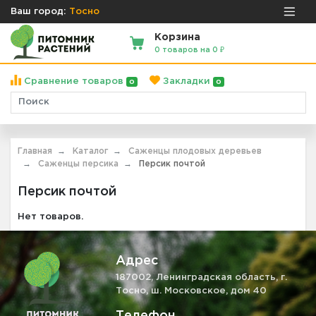
Ваш город:
Тосно
Корзина
0 товаров на 0 ₽
Сравнение товаров
Закладки
0
0
Главная
Каталог
Саженцы плодовых деревьев
Саженцы персика
Персик почтой
Персик почтой
Нет товаров.
Адрес
187002, Ленинградская область, г.
Тосно, ш. Московское, дом 40
Телефон