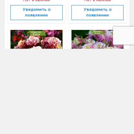
Нет в наличии
Нет в наличии
Уведомить о
Уведомить о
появлении
появлении
Акция
Акция
Саженцы аквилегии Винки
Саженцы аквилегии Винки
Дабл Ред энд Вайт (Winky
Дабл Роуз энд Вайт (Winky
Double Red-White) -
Double Rose White) -
комплект 5 шт.
комплект 5 шт.
2 520 ₽
2 460 ₽
2 720 ₽
2 660 ₽
Цена:
Цена:
Нет в наличии
Нет в наличии