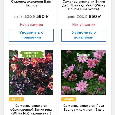
Саженец аквилегии Вайт
Саженец аквилегии Винки
Барлоу
Дабл Блю энд Уайт (Winky
Double Blue White)
590 ₽
650 ₽
630 ₽
700 ₽
Цена:
Цена:
Нет в наличии
Нет в наличии
Уведомить о
Уведомить о
появлении
появлении
Акция
Акция
Саженцы аквилегии
Саженцы аквилегии Роуз
обыкновенной Винки микс
Барлоу - комплект 5 шт.
(Winky Mix) - комплект 5