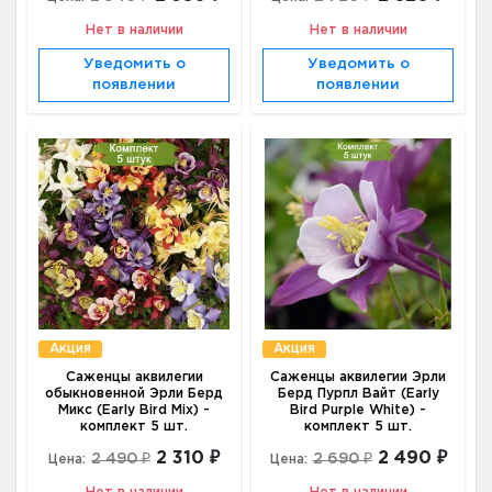
Нет в наличии
Нет в наличии
Уведомить о
Уведомить о
появлении
появлении
Акция
Акция
Саженцы аквилегии
Саженцы аквилегии Эрли
обыкновенной Эрли Берд
Берд Пурпл Вайт (Early
Микс (Early Bird Mix) -
Bird Purple White) -
комплект 5 шт.
комплект 5 шт.
2 310 ₽
2 490 ₽
2 490 ₽
2 690 ₽
Цена:
Цена: