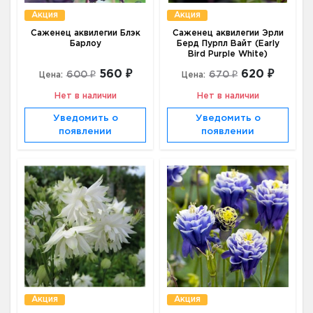
Акция
Акция
Саженец аквилегии Блэк
Саженец аквилегии Эрли
Барлоу
Берд Пурпл Вайт (Early
Bird Purple White)
560 ₽
620 ₽
600 ₽
670 ₽
Цена:
Цена:
Нет в наличии
Нет в наличии
Уведомить о
Уведомить о
появлении
появлении
Акция
Акция