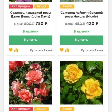
Хит продаж
Акция
Акция
Саженец канадской розы
Саженец чайно-гибридной
Джон Девис (John Davis)
розы Николь (Nicole)
750 ₽
420 ₽
800 ₽
450 ₽
Цена:
Цена:
В наличии
В наличии
Купить
Купить
Купить в 1 клик
Купить в 1 клик
Хит продаж
Акция
Акция