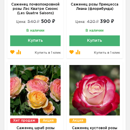
Саженец почвопокровной
Саженец розы Принцесса
розы Лэс Кватре Сизонс
Лиана (флорибунда)
(Les Quatre Saisons)
500 ₽
390 ₽
540 ₽
420 ₽
Цена:
Цена:
В наличии
В наличии
Купить
Купить
Купить в 1 клик
Купить в 1 клик
Хит продаж
Акция
Акция
Саженец шраб розы
Саженец кустовой розы