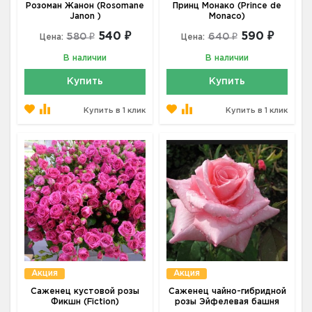
Розоман Жанон (Rosomane
Принц Монако (Prince de
Janon )
Monaco)
540 ₽
590 ₽
580 ₽
640 ₽
Цена:
Цена:
В наличии
В наличии
Купить
Купить
Купить в 1 клик
Купить в 1 клик
Акция
Акция
Саженец кустовой розы
Саженец чайно-гибридной
Фикшн (Fiction)
розы Эйфелевая башня