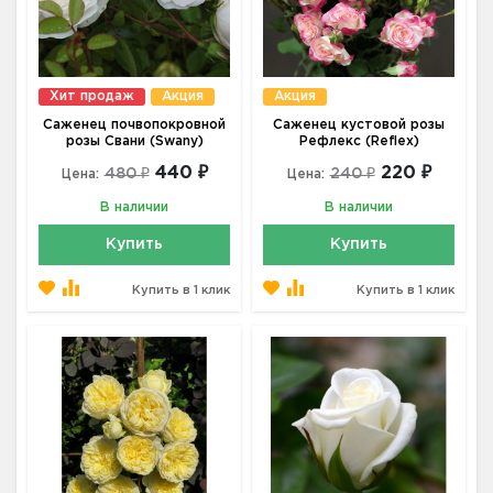
Хит продаж
Акция
Акция
Саженец почвопокровной
Саженец кустовой розы
розы Свани (Swany)
Рефлекс (Reflex)
440 ₽
220 ₽
480 ₽
240 ₽
Цена:
Цена:
В наличии
В наличии
Купить
Купить
Купить в 1 клик
Купить в 1 клик