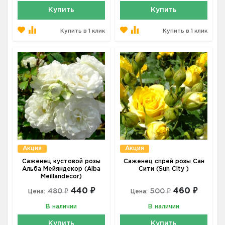
Купить
Купить
Купить в 1 клик
Купить в 1 клик
Акция
Акция
Саженец кустовой розы
Саженец спрей розы Сан
Альба Мейяндекор (Alba
Сити (Sun City )
Meillandecor)
440 ₽
460 ₽
480 ₽
500 ₽
Цена:
Цена:
В наличии
В наличии
Купить
Купить