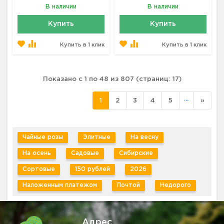
В наличии
В наличии
Купить
Купить
Купить в 1 клик
Купить в 1 клик
Показано с 1 по 48 из 807 (страниц: 17)
...
1
2
3
4
5
»
Чайные розы
Элитные
На весну
На осень
Садовые
Сибирские
Сортовые
150 рублей
2026
Наложенным платежом
Почтой
Недорого
Адрес