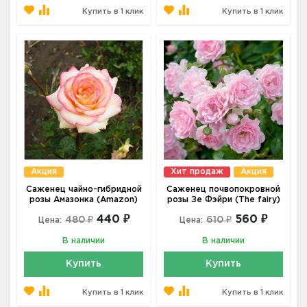
Купить в 1 клик
Купить в 1 клик
Акция
Хит продаж
Акция
Саженец чайно-гибридной
Саженец почвопокровной
розы Амазонка (Amazon)
розы Зе Фэйри (The fairy)
440 ₽
560 ₽
480 ₽
610 ₽
Цена:
Цена:
В наличии
В наличии
Купить
Купить
Купить в 1 клик
Купить в 1 клик