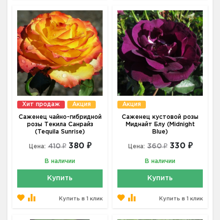
Хит продаж
Акция
Акция
Саженец чайно-гибридной
Саженец кустовой розы
розы Текила Санрайз
Миднайт Блу (Midnight
(Tequila Sunrise)
Blue)
380 ₽
330 ₽
410 ₽
360 ₽
Цена:
Цена:
В наличии
В наличии
Купить
Купить
Купить в 1 клик
Купить в 1 клик