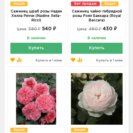
Акция
Хит продаж
Акция
Саженец шраб розы Надин
Саженец чайно-гибридной
Хелла Риччи (Nadine Xella-
розы Роял Баккара (Royal
Ricci)
Baccara)
540 ₽
430 ₽
580 ₽
460 ₽
Цена:
Цена:
В наличии
В наличии
Купить
Купить
Купить в 1 клик
Купить в 1 клик
Акция
Акция