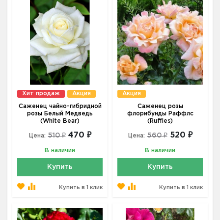
Хит продаж
Акция
Акция
Саженец чайно-гибридной
Саженец розы
розы Белый Медведь
флорибунды Раффлс
(White Bear)
(Ruffles)
470 ₽
520 ₽
510 ₽
560 ₽
Цена:
Цена:
В наличии
В наличии
Купить
Купить
Купить в 1 клик
Купить в 1 клик