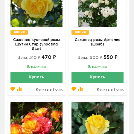
Акция
Акция
Саженец кустовой розы
Саженец розы Артемис
Шутин Стар (Shooting
(шраб)
Star)
470 ₽
550 ₽
510 ₽
600 ₽
Цена:
Цена:
В наличии
В наличии
Купить
Купить
Купить в 1 клик
Купить в 1 клик