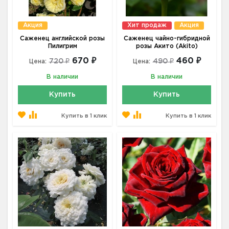
Акция
Хит продаж
Акция
Саженец английской розы
Саженец чайно-гибридной
Пилигрим
розы Акито (Akito)
670 ₽
460 ₽
720 ₽
490 ₽
Цена:
Цена:
В наличии
В наличии
Купить
Купить
Купить в 1 клик
Купить в 1 клик