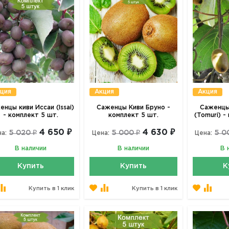
ция
Акция
Акция
енцы киви Иссаи (Issai)
Саженцы Киви Бруно -
Саженцы
- комплект 5 шт.
комплект 5 шт.
(Tomuri) -
4 650 ₽
4 630 ₽
5 020 ₽
5 000 ₽
5 0
а:
Цена:
Цена:
В наличии
В наличии
В 
Купить
Купить
К
Купить в 1 клик
Купить в 1 клик