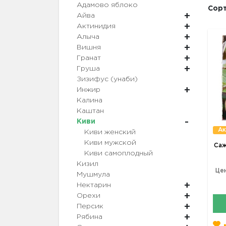
Адамово яблоко
Сорт
Айва
Актинидия
Алыча
Вишня
Гранат
Груша
Зизифус (унаби)
Инжир
Калина
Каштан
Киви
Ак
Киви женский
Киви мужской
Саж
Киви самоплодный
Кизил
Цен
Мушмула
Нектарин
Орехи
Персик
Рябина