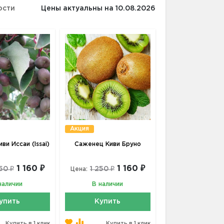
ости
Цены актуальны на 10.08.2026
Акция
ви Иссаи (Issai)
Саженец Киви Бруно
1 160 ₽
1 160 ₽
50 ₽
1 250 ₽
Цена:
наличии
В наличии
упить
Купить
Купить в 1 клик
Купить в 1 клик