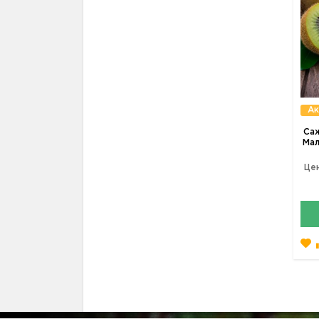
Ак
Саж
Мал
Цен