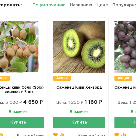
ировать:
↓
По умолчанию
Названию
Цене
Популярн
ция
Акция
Акция
енцы киви Соло (Solo)
Саженец Киви Хейворд
Саженец ки
- комплект 5 шт.
4 650 ₽
1 160 ₽
5 020 ₽
1 250 ₽
1 2
а:
Цена:
Цена:
В наличии
В наличии
В 
Купить
Купить
К
Купить в 1 клик
Купить в 1 клик