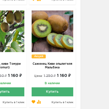
Акция
 киви Томури
Саженец Киви опылителя
Tomuri)
Мальбэка
1 160 ₽
1 160 ₽
50 ₽
1 250 ₽
Цена:
наличии
В наличии
упить
Купить
Купить в 1 клик
Купить в 1 клик