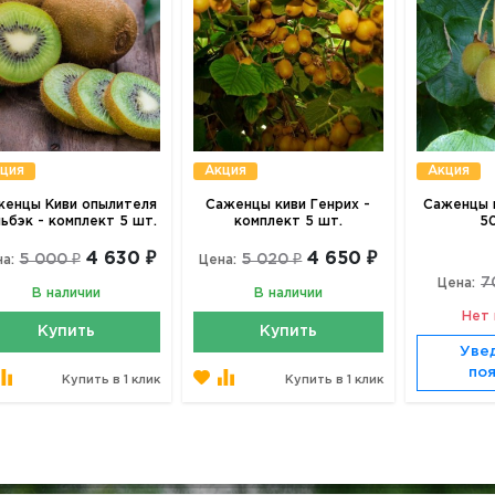
ция
Акция
Акция
енцы Киви опылителя
Саженцы киви Генрих -
Саженцы к
ьбэк - комплект 5 шт.
комплект 5 шт.
50
4 630 ₽
4 650 ₽
5 000 ₽
5 020 ₽
а:
Цена:
7
Цена:
В наличии
В наличии
Нет 
Купить
Купить
Уве
по
Купить в 1 клик
Купить в 1 клик