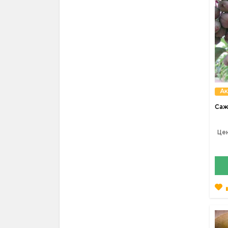
Ак
Саж
Цен