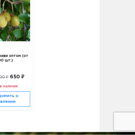
иви оптом (от
0 шт.)
650 ₽
00 ₽
в наличии
домить о
явлении