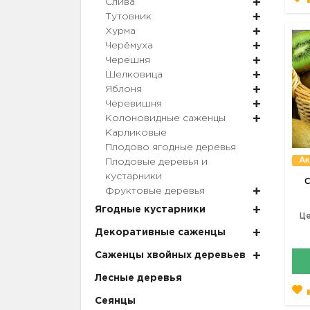
Слива
Тутовник
Хурма
Черёмуха
Черешня
Шелковица
Яблоня
Черевишня
Колоновидные саженцы
Карликовые
Плодово ягодные деревья
Ак
Плодовые деревья и
кустарники
С
Фруктовые деревья
Ягодные кустарники
Це
Декоративные саженцы
Саженцы хвойных деревьев
Лесные деревья
Сеянцы