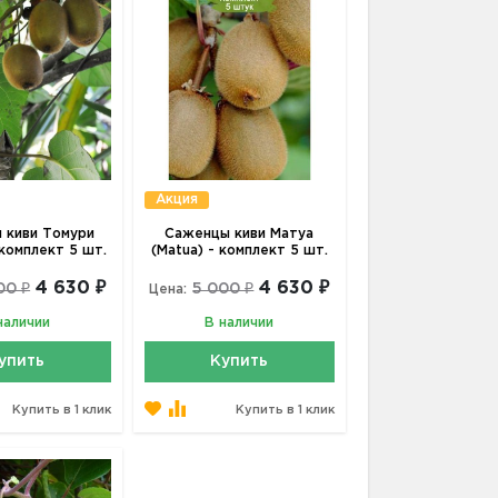
Акция
 киви Томури
Саженцы киви Матуа
 комплект 5 шт.
(Matua) - комплект 5 шт.
4 630 ₽
4 630 ₽
00 ₽
5 000 ₽
Цена:
наличии
В наличии
упить
Купить
Купить в 1 клик
Купить в 1 клик