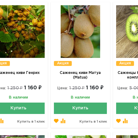
ция
Акция
Акция
аженец киви Генрих
Саженец киви Матуа
Саженцы К
(Matua)
комп
1 160 ₽
1 160 ₽
1 250 ₽
1 250 ₽
5 0
на:
Цена:
Цена:
В наличии
В наличии
В 
Купить
Купить
К
Купить в 1 клик
Купить в 1 клик