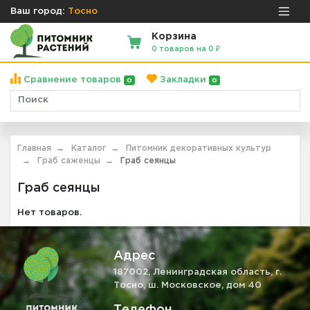
Ваш город:
Тосно
Корзина
0 товаров на 0 ₽
Сравнение товаров
Закладки
0
0
Главная
Каталог
Питомник декоративных культур
Граб саженцы
Граб сеянцы
Граб сеянцы
Нет товаров.
Адрес
187002, Ленинградская область, г.
Тосно, ш. Московское, дом 40
Телефон