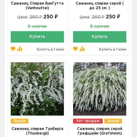
Саженец Спиреи ВанГутта
Саженец спиреи серой (
(Vanhouttei)
до 25 см. )
250 ₽
250 ₽
260 ₽
260 ₽
Цена:
Цена:
В наличии
В наличии
Купить
Купить
Купить в 1 клик
Купить в 1 клик
Акция
Хит продаж
Акция
Саженец спиреи Тунберга
Саженец спиреи серой
(Тhunbergii)
Грефшейм (Grefsheim)