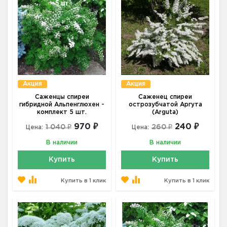
Акция
Акция
Саженцы спиреи
Саженец спиреи
гибридной Альпенглюхен -
острозубчатой Аргута
комплект 5 шт.
(Arguta)
970 ₽
240 ₽
1 040 ₽
260 ₽
Цена:
Цена:
В наличии
В наличии
Купить
Купить
Купить в 1 клик
Купить в 1 клик