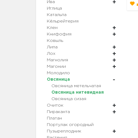
Ива
Иглица
Катальпа
Кёльрейтерия
Клен
Книфофия
Ковыль
Липа
Лох
Магнолия
Магонии
Молодило
Овсяница
Овсяница метельчатая
Овсяница нитевидная
Овсяница сизая
Очиток
Пираканта
Платан
Портулак огородный
Пузыреплодник
Растения