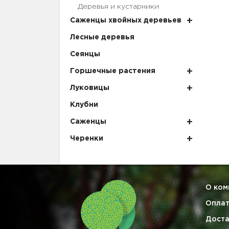
Деревья и кустарники
Саженцы хвойных деревьев
Лесные деревья
Сеянцы
Горшечные растения
Луковицы
Клубни
Саженцы
Черенки
О ком
Опла
Доста