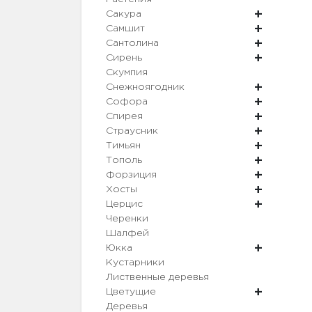
Сакура
Самшит
Сантолина
Сирень
Скумпия
Снежноягодник
Софора
Спирея
Страусник
Тимьян
Тополь
Форзиция
Хосты
Церцис
Черенки
Шалфей
Юкка
Кустарники
Лиственные деревья
Цветущие
Деревья