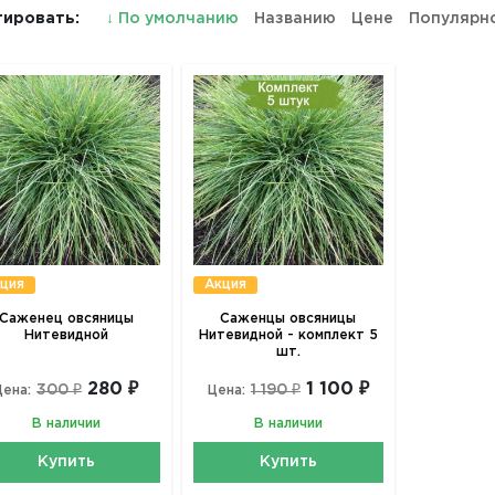
ировать:
↓
По умолчанию
Названию
Цене
Популярн
ция
Акция
Саженец овсяницы
Саженцы овсяницы
Нитевидной
Нитевидной - комплект 5
шт.
280 ₽
1 100 ₽
300 ₽
1 190 ₽
Цена:
Цена:
В наличии
В наличии
Купить
Купить