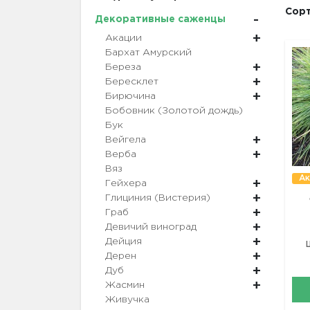
Сорт
Декоративные саженцы
Акации
Бархат Амурский
Береза
Бересклет
Бирючина
Бобовник (Золотой дождь)
Бук
Вейгела
Верба
Вяз
Ак
Гейхера
Глициния (Вистерия)
Граб
Девичий виноград
Дейция
Дерен
Дуб
Жасмин
Живучка