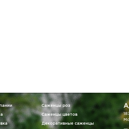
А
пании
Саженцы роз
18
та
Саженцы цветов
Мо
вка
Декоративные саженцы