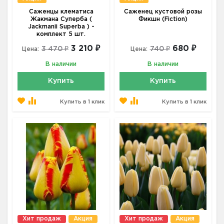
Саженцы клематиса
Саженец кустовой розы
Жакмана Суперба (
Фикшн (Fiction)
Jackmanii Superba ) -
комплект 5 шт.
3 210 ₽
680 ₽
3 470 ₽
740 ₽
Цена:
Цена:
В наличии
В наличии
Купить
Купить
Купить в 1 клик
Купить в 1 клик
Хит продаж
Акция
Хит продаж
Акция