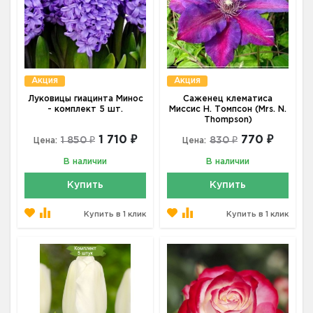
Акция
Акция
Луковицы гиацинта Минос
Саженец клематиса
- комплект 5 шт.
Миссис Н. Томпсон (Mrs. N.
Thompson)
1 710 ₽
770 ₽
1 850 ₽
830 ₽
Цена:
Цена:
В наличии
В наличии
Купить
Купить
Купить в 1 клик
Купить в 1 клик