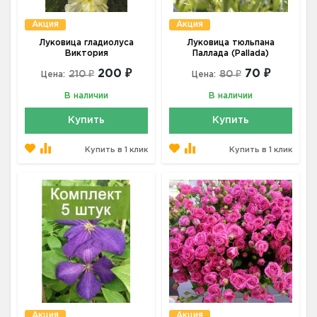
Акция
Акция
Луковица гладиолуса
Луковица тюльпана
Виктория
Паллада (Pallada)
200 ₽
70 ₽
210 ₽
80 ₽
Цена:
Цена:
В наличии
В наличии
Купить
Купить
Купить в 1 клик
Купить в 1 клик
Акция
Акция