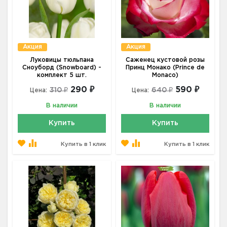
Акция
Акция
Луковицы тюльпана
Саженец кустовой розы
Сноуборд (Snowboard) -
Принц Монако (Prince de
комплект 5 шт.
Monaco)
290 ₽
590 ₽
310 ₽
640 ₽
Цена:
Цена:
В наличии
В наличии
Купить
Купить
Купить в 1 клик
Купить в 1 клик