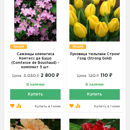
Акция
Акция
Саженцы клематиса
Луковица тюльпана Стронг
Комтесс де Бушо
Голд (Strong Gold)
(Comtesse de Bouchaud) -
комплект 5 шт.
2 800 ₽
110 ₽
3 030 ₽
120 ₽
Цена:
Цена:
В наличии
В наличии
Купить
Купить
Купить в 1 клик
Купить в 1 клик