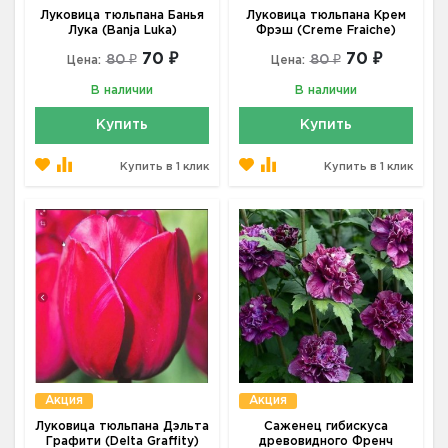
Луковица тюльпана Банья
Луковица тюльпана Крем
Лука (Banja Luka)
Фрэш (Creme Fraiche)
70 ₽
70 ₽
80 ₽
80 ₽
Цена:
Цена:
В наличии
В наличии
Купить
Купить
Купить в 1 клик
Купить в 1 клик
Акция
Акция
Луковица тюльпана Дэльта
Саженец гибискуса
Графити (Delta Graffity)
древовидного Френч