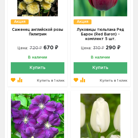
Акция
Акция
Саженец английской розы
Луковицы тюльпана Ред
Пилигрим
Барон (Red Baron) -
комплект 5 шт.
670 ₽
290 ₽
720 ₽
310 ₽
Цена:
Цена:
В наличии
В наличии
Купить
Купить
Купить в 1 клик
Купить в 1 клик