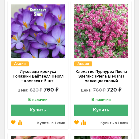
Акция
Акция
Луковицы крокуса
Клематис Пурпуреа Плена
Томазини Вайтвелл Пёрпл
Элеганс (Plena Elegans)
- комплект 5 шт.
мелкоцветковый
760 ₽
720 ₽
820 ₽
780 ₽
Цена:
Цена:
В наличии
В наличии
Купить
Купить
Купить в 1 клик
Купить в 1 клик