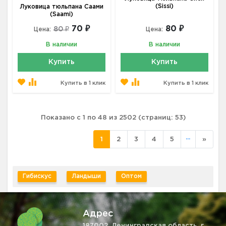
(Sissi)
Луковица тюльпана Саами
(Saami)
70 ₽
80 ₽
80 ₽
Цена:
Цена:
В наличии
В наличии
Купить
Купить
Купить в 1 клик
Купить в 1 клик
Показано с 1 по 48 из 2502 (страниц: 53)
...
1
2
3
4
5
»
Гибискус
Ландыши
Оптом
Адрес
187002, Ленинградская область, г.