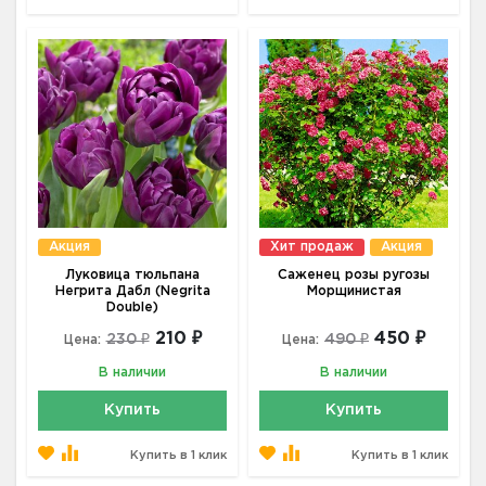
Акция
Хит продаж
Акция
Луковица тюльпана
Саженец розы ругозы
Негрита Дабл (Negrita
Морщинистая
Double)
210 ₽
450 ₽
230 ₽
490 ₽
Цена:
Цена:
В наличии
В наличии
Купить
Купить
Купить в 1 клик
Купить в 1 клик