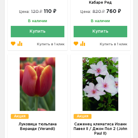
Кабаре Ред
110 ₽
760 ₽
120 ₽
820 ₽
Цена:
Цена:
В наличии
В наличии
Купить
Купить
Купить в 1 клик
Купить в 1 клик
Акция
Акция
Луковица тюльпана
Саженец клематиса Иоанн
Веранди (Verandi)
Павел II / Джон Пол 2 (John
Paul II)