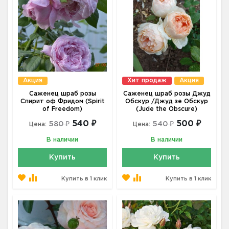
Акция
Хит продаж
Акция
Саженец шраб розы
Саженец шраб розы Джуд
Спирит оф Фридом (Spirit
Обскур /Джуд зе Обскур
of Freedom)
(Jude the Obscure)
540 ₽
500 ₽
580 ₽
540 ₽
Цена:
Цена:
В наличии
В наличии
Купить
Купить
Купить в 1 клик
Купить в 1 клик