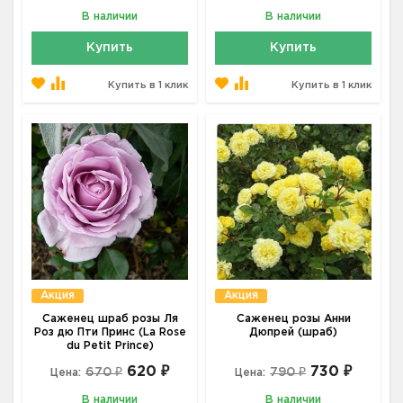
В наличии
В наличии
Купить
Купить
Купить в 1 клик
Купить в 1 клик
Акция
Акция
Саженец шраб розы Ля
Саженец розы Анни
Роз дю Пти Принс (La Rose
Дюпрей (шраб)
du Petit Prince)
620 ₽
730 ₽
670 ₽
790 ₽
Цена:
Цена:
В наличии
В наличии