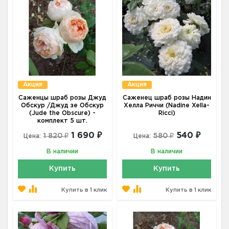
Акция
Акция
Саженцы шраб розы Джуд
Саженец шраб розы Надин
Обскур /Джуд зе Обскур
Хелла Риччи (Nadine Xella-
(Jude the Obscure) -
Ricci)
комплект 5 шт.
1 690 ₽
540 ₽
1 820 ₽
580 ₽
Цена:
Цена:
В наличии
В наличии
Купить
Купить
Купить в 1 клик
Купить в 1 клик