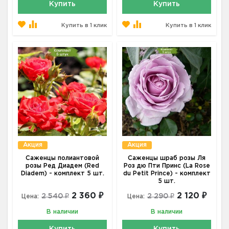
Купить
Купить
Купить в 1 клик
Купить в 1 клик
Акция
Акция
Саженцы полиантовой
Саженцы шраб розы Ля
розы Ред Диадем (Red
Роз дю Пти Принс (La Rose
Diadem) - комплект 5 шт.
du Petit Prince) - комплект
5 шт.
2 360 ₽
2 120 ₽
2 540 ₽
2 290 ₽
Цена:
Цена:
В наличии
В наличии