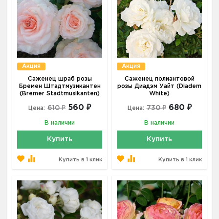
Акция
Акция
Саженец шраб розы
Саженец полиантовой
Бремен Штадтмузикантен
розы Диадэм Уайт (Diadem
(Bremer Stadtmusikanten)
White)
560 ₽
680 ₽
610 ₽
730 ₽
Цена:
Цена:
В наличии
В наличии
Купить
Купить
Купить в 1 клик
Купить в 1 клик