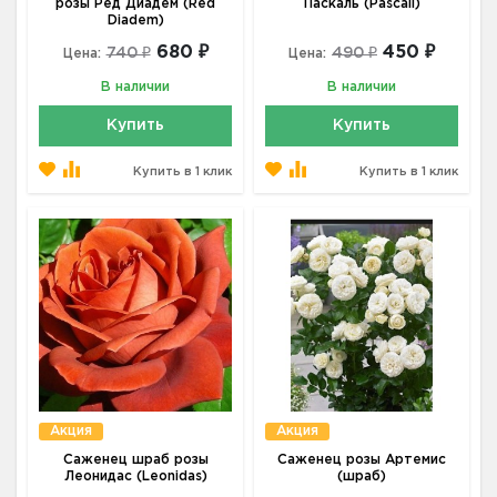
розы Ред Диадем (Red
Паскаль (Pascali)
Diadem)
680 ₽
450 ₽
740 ₽
490 ₽
Цена:
Цена:
В наличии
В наличии
Купить
Купить
Купить в 1 клик
Купить в 1 клик
Акция
Акция
Саженец шраб розы
Саженец розы Артемис
Леонидас (Leonidas)
(шраб)