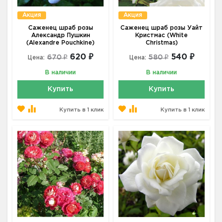
Акция
Акция
Саженец шраб розы
Саженец шраб розы Уайт
Александр Пушкин
Кристмас (White
(Alexandre Pouchkine)
Christmas)
620 ₽
540 ₽
670 ₽
580 ₽
Цена:
Цена:
В наличии
В наличии
Купить
Купить
Купить в 1 клик
Купить в 1 клик