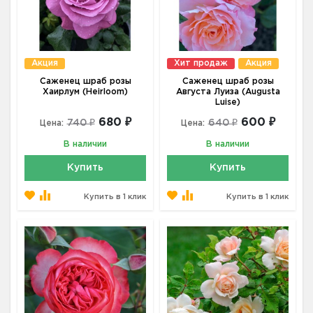
Акция
Хит продаж
Акция
Саженец шраб розы
Саженец шраб розы
Хаирлум (Heirloom)
Августа Луиза (Augusta
Luise)
680 ₽
600 ₽
740 ₽
640 ₽
Цена:
Цена:
В наличии
В наличии
Купить
Купить
Купить в 1 клик
Купить в 1 клик