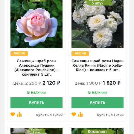
Акция
Акция
Саженцы шраб розы
Саженцы шраб розы Надин
Александр Пушкин
Хелла Риччи (Nadine Xella-
(Alexandre Pouchkine) -
Ricci) - комплект 5 шт.
комплект 5 шт.
2 120 ₽
1 820 ₽
2 290 ₽
1 960 ₽
Цена:
Цена:
В наличии
В наличии
Купить
Купить
Купить в 1 клик
Купить в 1 клик