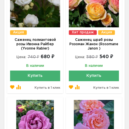
Акция
Хит продаж
Акция
Саженец полиантовой
Саженец шраб розы
розы Ивонна Райбер
Розоман Жанон (Rosomane
(Yvonne Rabier)
Janon )
680 ₽
540 ₽
740 ₽
580 ₽
Цена:
Цена:
В наличии
В наличии
Купить
Купить
Купить в 1 клик
Купить в 1 клик