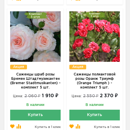
Акция
Акция
Саженцы шраб розы
Саженцы полиантовой
Бремен Штадтмузикантен
розы Оранж Триумф
(Bremer Stadtmusikanten) -
(Orange Triumph ) -
комплект 5 шт.
комплект 5 шт.
1 910 ₽
2 370 ₽
2 060 ₽
2 550 ₽
Цена:
Цена:
В наличии
В наличии
Купить
Купить
Купить в 1 клик
Купить в 1 клик