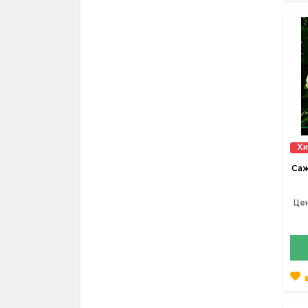
Хи
Саж
Цен