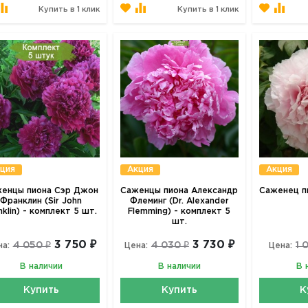
Купить в 1 клик
Купить в 1 клик
ция
Акция
Акция
енцы пиона Сэр Джон
Саженцы пиона Александр
Саженец пи
Франклин (Sir John
Флеминг (Dr. Alexander
nklin) - комплект 5 шт.
Flemming) - комплект 5
шт.
3 750 ₽
3 730 ₽
4 050 ₽
4 030 ₽
1 
на:
Цена:
Цена:
В наличии
В наличии
В 
Купить
Купить
К