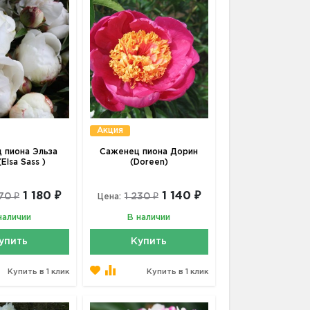
Акция
 пиона Эльза
Саженец пиона Дорин
Elsa Sass )
(Doreen)
1 180 ₽
1 140 ₽
270 ₽
1 230 ₽
Цена:
наличии
В наличии
упить
Купить
Купить в 1 клик
Купить в 1 клик