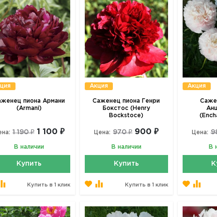
ция
Акция
Акция
аженец пиона Армани
Саженец пиона Генри
Саже
(Armani)
Бокстос (Henry
Ан
Bockstoce)
(Ench
1 100 ₽
900 ₽
1 190 ₽
970 ₽
9
ена:
Цена:
Цена:
В наличии
В наличии
В 
Купить
Купить
К
Купить в 1 клик
Купить в 1 клик