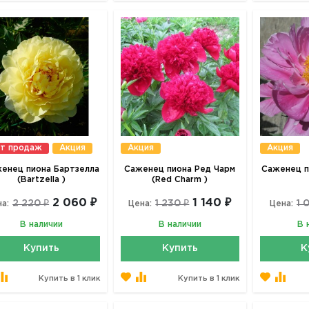
т продаж
Акция
Акция
Акция
енец пиона Бартзелла
Саженец пиона Ред Чарм
Саженец п
(Bartzella )
(Red Charm )
2 060 ₽
1 140 ₽
2 220 ₽
1 230 ₽
1 
а:
Цена:
Цена:
В наличии
В наличии
В 
Купить
Купить
К
Купить в 1 клик
Купить в 1 клик