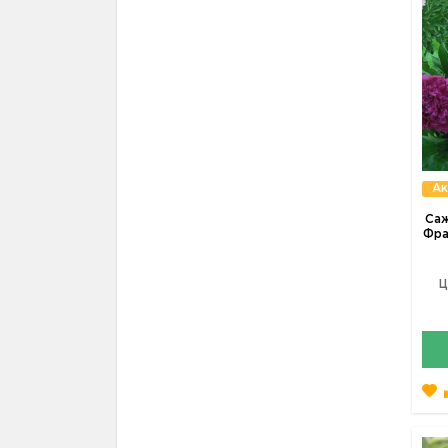
Ак
Саж
Фра
Ц