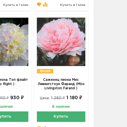
Купить в 1 клик
Купить в 1 клик
Акция
иона Топ флайт
Саженец пиона Мис
 flight )
Ливингстоун Фаранд (Miss
Livingston Farand )
930 ₽
1 180 ₽
010 ₽
1 280 ₽
Цена:
наличии
В наличии
упить
Купить