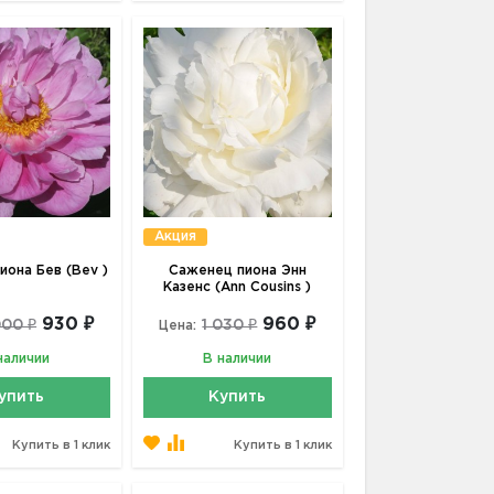
Акция
иона Бев (Bev )
Саженец пиона Энн
Казенс (Ann Cousins )
930 ₽
960 ₽
000 ₽
1 030 ₽
Цена:
наличии
В наличии
упить
Купить
Купить в 1 клик
Купить в 1 клик