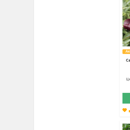
Ак
С
Ц