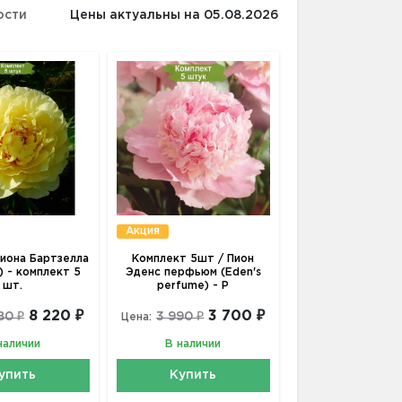
ости
Цены актуальны на 05.08.2026
Акция
иона Бартзелла
Комплект 5шт / Пион
a) - комплект 5
Эденс перфьюм (Eden's
шт.
perfume) - Р
8 220 ₽
3 700 ₽
80 ₽
3 990 ₽
Цена:
наличии
В наличии
упить
Купить