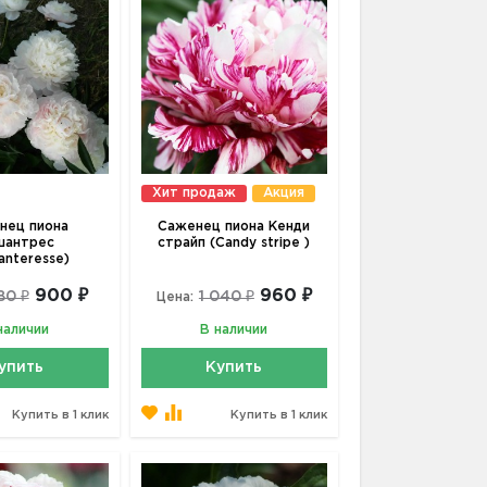
Хит продаж
Акция
нец пиона
Саженец пиона Кенди
шантрес
страйп (Candy stripe )
anteresse)
900 ₽
960 ₽
80 ₽
1 040 ₽
Цена:
наличии
В наличии
упить
Купить
Купить в 1 клик
Купить в 1 клик