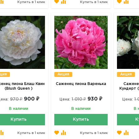
Купить в 1 клик
Купить в 1 клик
ция
Акция
Акция
енец пиона Блаш Квин
Саженец пиона Варенька
Саженец
(Blush Queen )
Кундерт (
900 ₽
930 ₽
970 ₽
1 010 ₽
1 
ена:
Цена:
Цена:
В наличии
В наличии
В 
Купить
Купить
К
Купить в 1 клик
Купить в 1 клик