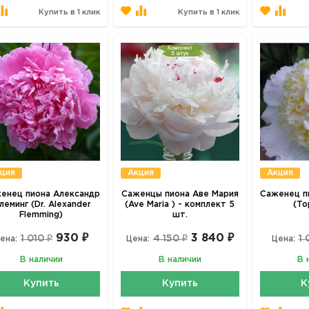
Купить в 1 клик
Купить в 1 клик
ция
Акция
Акция
енец пиона Александр
Саженцы пиона Аве Мария
Саженец п
леминг (Dr. Alexander
(Ave Maria ) - комплект 5
(Top
Flemming)
шт.
930 ₽
3 840 ₽
1 010 ₽
4 150 ₽
1 
ена:
Цена:
Цена:
В наличии
В наличии
В 
Купить
Купить
К