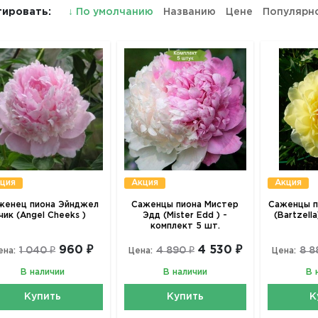
ировать:
↓
По умолчанию
Названию
Цене
Популярн
ция
Акция
Акция
женец пиона Эйнджел
Саженцы пиона Мистер
Саженцы п
чик (Angel Cheeks )
Эдд (Mister Edd ) -
(Bartzell
комплект 5 шт.
960 ₽
4 530 ₽
1 040 ₽
4 890 ₽
8 8
ена:
Цена:
Цена:
В наличии
В наличии
В 
Купить
Купить
К