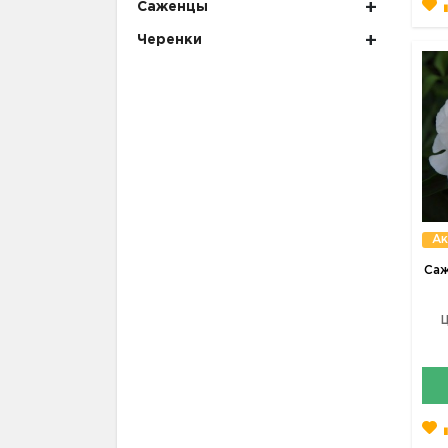
Саженцы
Черенки
Ак
Саж
Ц