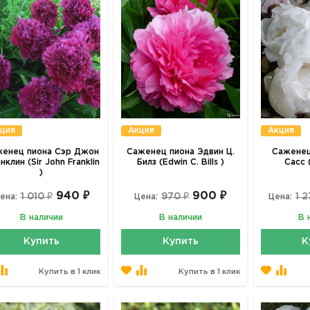
ция
Акция
Акция
енец пиона Сэр Джон
Саженец пиона Эдвин Ц.
Саженец
нклин (Sir John Franklin
Билз (Edwin C. Bills )
Сасс (
)
940 ₽
900 ₽
1 010 ₽
970 ₽
1 
ена:
Цена:
Цена:
В наличии
В наличии
В 
Купить
Купить
К
Купить в 1 клик
Купить в 1 клик