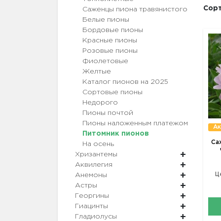
Сорт
Саженцы пиона травянистого
Белые пионы
Бордовые пионы
Красные пионы
Розовые пионы
Фиолетовые
Желтые
Каталог пионов на 2025
Сортовые пионы
Недорого
Пионы почтой
Пионы наложенным платежом
Ак
Питомник пионов
Са
На осень
Хризантемы
Аквилегия
Ц
Анемоны
Астры
Георгины
Гиацинты
Гладиолусы