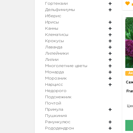
Гортензии
Дельфиниумы
Иберис
Ирисы
Канны
Клематисы
Крокусы
Лаванда
Лилейники
Лилии
Многолетние цветы
Монарда
Ак
Морозник
Саж
Нарцисс
Недорого
Fra
Подснежник
Почтой
Це
Примула
Пушкиния
Ранункулюс
Рододендрон