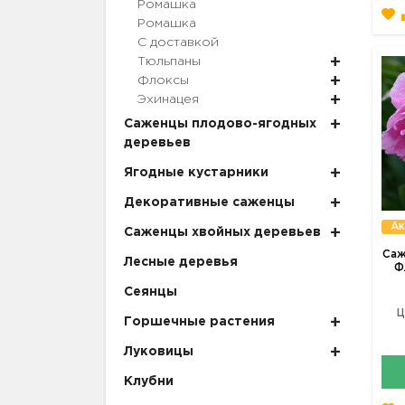
Ромашка
Ромашка
С доставкой
Тюльпаны
Флоксы
Эхинацея
Саженцы плодово-ягодных
деревьев
Ягодные кустарники
Декоративные саженцы
Ак
Саженцы хвойных деревьев
Саж
Лесные деревья
Ф
Сеянцы
Ц
Горшечные растения
Луковицы
Клубни