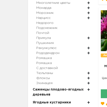
Многолетние цветы
Монарда
Морозник
Нарцисс
Недорого
Подснежник
Почтой
Примула
Пушкиния
Ранункулюс
Рододендрон
Ак
Ромашка
Ромашка
М
С доставкой
Тюльпаны
Флоксы
Цен
Эхинацея
Саженцы плодово-ягодных
деревьев
Ягодные кустарники