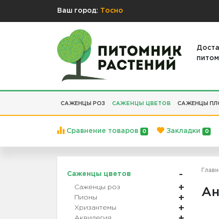
Ваш город:
Тосно
Доста
питом
САЖЕНЦЫ РОЗ
САЖЕНЦЫ ЦВЕТОВ
САЖЕНЦЫ ПЛ
Сравнение товаров
Закладки
0
0
Главн
Саженцы цветов
Саженцы роз
Ан
Пионы
Хризантемы
Аквилегия