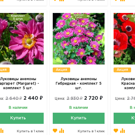
ция
Акция
Акция
Луковицы анемоны
Луковицы анемоны
Лукови
аргарет (Margaret) -
Гибридная - комплект 5
Красна
комплект 5 шт.
шт.
комп
2 440 ₽
2 720 ₽
2 640 ₽
2 930 ₽
2 7
а:
Цена:
Цена:
В наличии
В наличии
В 
Купить
Купить
К
Купить в 1 клик
Купить в 1 клик