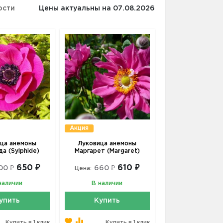
ости
Цены актуальны на 07.08.2026
Акция
ца анемоны
Луковица анемоны
а (Sylphide)
Маргарет (Margaret)
650 ₽
610 ₽
00 ₽
660 ₽
Цена:
наличии
В наличии
упить
Купить
Купить в 1 клик
Купить в 1 клик