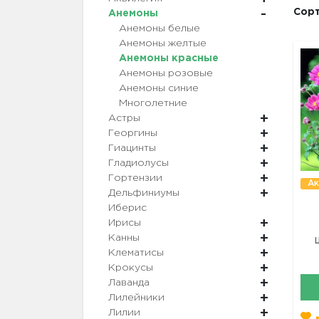
Сорт
Анемоны
Анемоны белые
Анемоны желтые
Анемоны красные
Анемоны розовые
Анемоны синие
Многолетние
Астры
Георгины
Гиацинты
Гладиолусы
Гортензии
Ак
Дельфиниумы
Иберис
Ирисы
Канны
Клематисы
Крокусы
Лаванда
Лилейники
Лилии