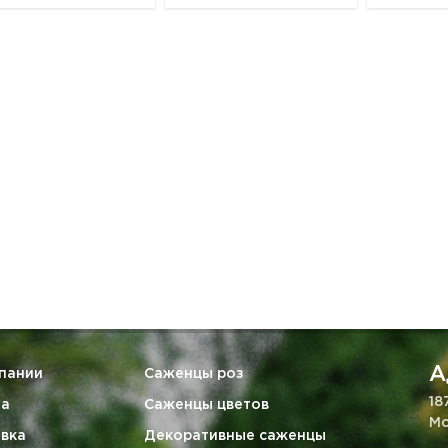
А
пании
Саженцы роз
18
та
Саженцы цветов
Мо
вка
Декоративные саженцы