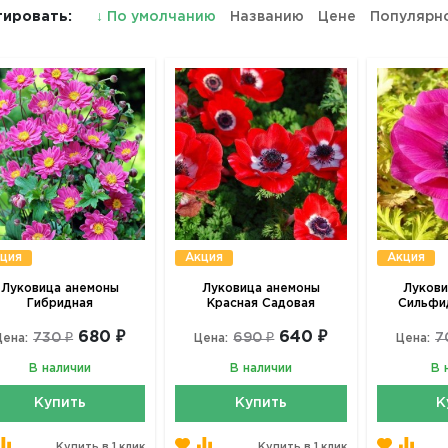
ировать:
↓
По умолчанию
Названию
Цене
Популярн
ция
Акция
Акция
Луковица анемоны
Луковица анемоны
Лукови
Гибридная
Красная Садовая
Сильфид
680 ₽
640 ₽
730 ₽
690 ₽
7
Цена:
Цена:
Цена:
В наличии
В наличии
В 
Купить
Купить
К
Купить в 1 клик
Купить в 1 клик