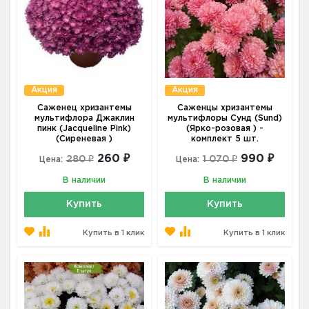
Акция
Акция
Саженец хризантемы
Саженцы хризантемы
мультифлора Джаклин
мультифлоры Сунд (Sund)
пинк (Jacqueline Pink)
(Ярко-розовая ) -
(Сиреневая )
комплект 5 шт.
260 ₽
990 ₽
280 ₽
1 070 ₽
Цена:
Цена:
В наличии
В наличии
Купить
Купить
Купить в 1 клик
Купить в 1 клик