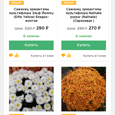
Акция
Акция
Саженец хризантемы
Саженец хризантемы
мультифлора Эльф Йеллоу
мультифлора Nathalie
(Elfie Yellow) бледно-
purpur (Nathalie)
желтая
(Сиреневая )
290 ₽
270 ₽
320 ₽
290 ₽
Цена:
Цена:
В наличии
В наличии
Купить
Купить
Купить в 1 клик
Купить в 1 клик