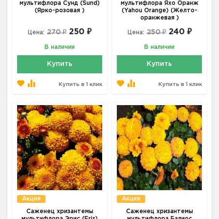
мультифлора Сунд (Sund)
мультифлора Яхо Оранж
(Ярко-розовая )
(Yahou Orange) (Желто-
оранжевая )
250 ₽
240 ₽
270 ₽
250 ₽
Цена:
Цена:
В наличии
В наличии
Купить
Купить
Купить в 1 клик
Купить в 1 клик
Акция
Акция
Саженец хризантемы
Саженец хризантемы
мультифлора Эрис (Eris)
мультифлора Балиос