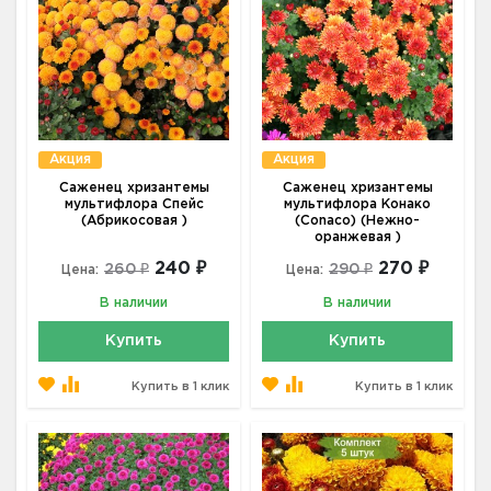
Акция
Акция
Саженец хризантемы
Саженец хризантемы
мультифлора Спейс
мультифлора Конако
(Абрикосовая )
(Conaco) (Нежно-
оранжевая )
240 ₽
270 ₽
260 ₽
290 ₽
Цена:
Цена:
В наличии
В наличии
Купить
Купить
Купить в 1 клик
Купить в 1 клик