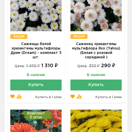
Акция
Акция
Саженцы белой
Саженец хризантемы
хризантемы мультифлоры
мультифлора Яхо (Yahou)
Дрим (Dream) - комплект 5
(Белая с розовой
шт.
серединой )
1 310 ₽
290 ₽
1 410 ₽
310 ₽
Цена:
Цена:
В наличии
В наличии
Купить
Купить
Купить в 1 клик
Купить в 1 клик