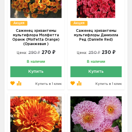
Акция
Акция
Саженец хризантемы
Саженец хризантемы
мультифлора Молфетта
мультифлоры Даниэлла
Оранж (Molfetta Orange)
Ред (Danielle Red)
(Оранжевая )
270 ₽
230 ₽
290 ₽
250 ₽
Цена:
Цена:
В наличии
В наличии
Купить
Купить
Купить в 1 клик
Купить в 1 клик