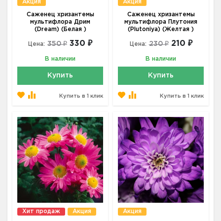
Акция
Акция
Саженец хризантемы
Саженец хризантемы
мультифлора Дрим
мультифлора Плутония
(Dream) (Белая )
(Plutoniya) (Желтая )
330 ₽
210 ₽
350 ₽
230 ₽
Цена:
Цена:
В наличии
В наличии
Купить
Купить
Купить в 1 клик
Купить в 1 клик
Хит продаж
Акция
Акция