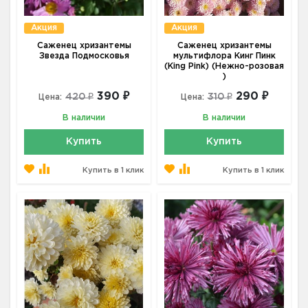
Акция
Акция
Саженец хризантемы
Саженец хризантемы
Звезда Подмосковья
мультифлора Кинг Пинк
(King Pink) (Нежно-розовая
)
390 ₽
290 ₽
420 ₽
310 ₽
Цена:
Цена:
В наличии
В наличии
Купить
Купить
Купить в 1 клик
Купить в 1 клик