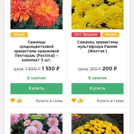
Акция
Хит продаж
Акция
Саженцы
Саженец хризантемы
среднецветковой
мультифлора Ранняя
хризантемы оранжевой
(Желтая )
Пектораль (Pectoral) -
комплект 5 шт.
1 530 ₽
200 ₽
1 650 ₽
210 ₽
Цена:
Цена:
В наличии
В наличии
Купить
Купить
Купить в 1 клик
Купить в 1 клик