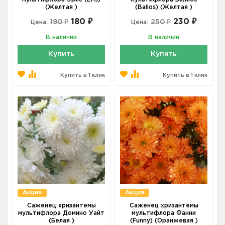
(Желтая )
(Balios) (Желтая )
180 ₽
230 ₽
190 ₽
250 ₽
Цена:
Цена:
В наличии
В наличии
Купить
Купить
Купить в 1 клик
Купить в 1 клик
Акция
Акция
Саженец хризантемы
Саженец хризантемы
мультифлора Домино Уайт
мультифлора Фанни
(Белая )
(Funny) (Оранжевая )