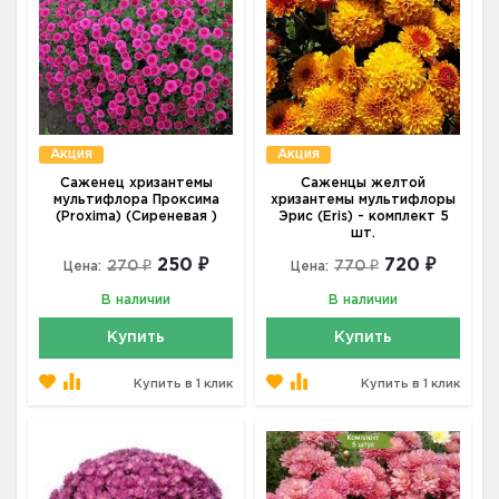
Акция
Акция
Саженец хризантемы
Саженцы желтой
мультифлора Проксима
хризантемы мультифлоры
(Proxima) (Сиреневая )
Эрис (Eris) - комплект 5
шт.
250 ₽
720 ₽
270 ₽
770 ₽
Цена:
Цена:
В наличии
В наличии
Купить
Купить
Купить в 1 клик
Купить в 1 клик