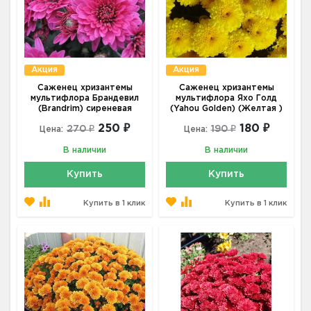
Акция
Акция
Саженец хризантемы
Саженец хризантемы
мультифлора Брандевил
мультифлора Яхо Голд
(Brandrim) сиреневая
(Yahou Golden) (Желтая )
250 ₽
180 ₽
270 ₽
190 ₽
Цена:
Цена:
В наличии
В наличии
Купить
Купить
Купить в 1 клик
Купить в 1 клик