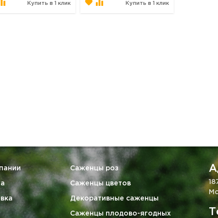
Купить в 1 клик
Купить в 1 клик
А
пании
Саженцы роз
18
та
Саженцы цветов
Мо
вка
Декоративные саженцы
Т
Саженцы плодово-ягодных