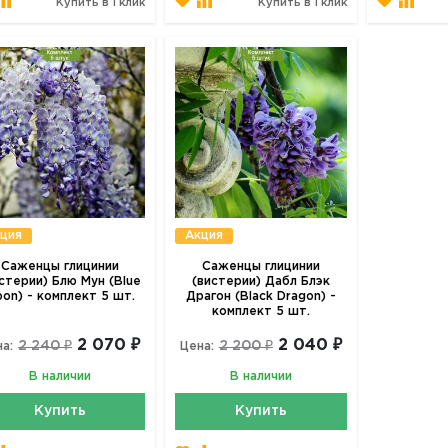
Купить в 1 клик
Купить в 1 клик
ция
Акция
Саженцы глицинии
Саженцы глицинии
стерии) Блю Мун (Blue
(вистерии) Дабл Блэк
on) - комплект 5 шт.
Драгон (Black Dragon) -
комплект 5 шт.
2 070 ₽
2 040 ₽
2 240 ₽
2 200 ₽
а:
Цена:
В наличии
В наличии
Купить
Купить