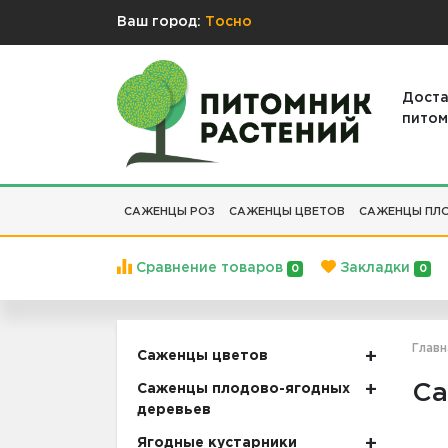
Ваш город:
Тосно
Доста
питом
САЖЕНЦЫ РОЗ
САЖЕНЦЫ ЦВЕТОВ
САЖЕНЦЫ ПЛО
Сравнение товаров
Закладки
0
0
Главн
Саженцы цветов
Са
Саженцы плодово-ягодных
деревьев
Ягодные кустарники