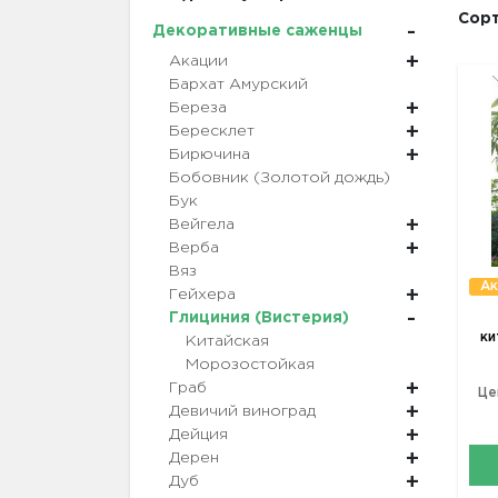
Сорт
Декоративные саженцы
Акации
Бархат Амурский
Береза
Бересклет
Бирючина
Бобовник (Золотой дождь)
Бук
Вейгела
Верба
Вяз
Ак
Гейхера
Глициния (Вистерия)
ки
Китайская
Морозостойкая
Граб
Це
Девичий виноград
Дейция
Дерен
Дуб