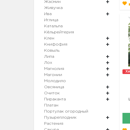
Жасмин
Живучка
Ива
Иглица
Катальпа
Кёльрейтерия
Клен
Книфофия
Ковыль
Липа
Лох
Магнолия
Хи
Магонии
Молодило
Овсяница
Очиток
Пираканта
Платан
Портулак огородный
Пузыреплодник
Растения
Сакура