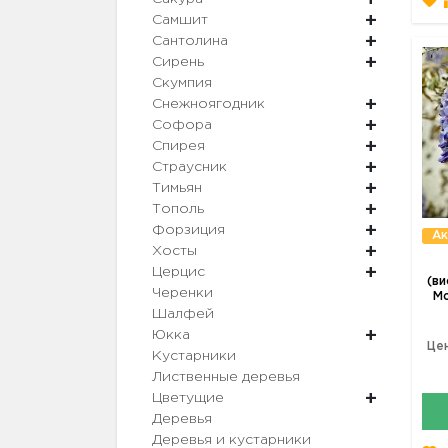
Самшит
Сантолина
Сирень
Скумпия
Снежноягодник
Софора
Спирея
Страусник
Тимьян
Тополь
Форзиция
Ак
Хосты
Церцис
(ви
Черенки
Mo
Шалфей
Юкка
Цен
Кустарники
Лиственные деревья
Цветущие
Деревья
Деревья и кустарники