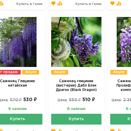
Купить в 1 клик
Купить в 1 клик
т продаж
Акция
Акция
Акция
Саженец Глицинии
Саженец глицинии
Саженц
китайская
(вистерии) Дабл Блэк
Пролифик
Драгон (Black Dragon)
комп
530 ₽
510 ₽
570 ₽
550 ₽
2 3
Цена:
Цена:
Цена:
В наличии
В наличии
В 
Купить
Купить
К