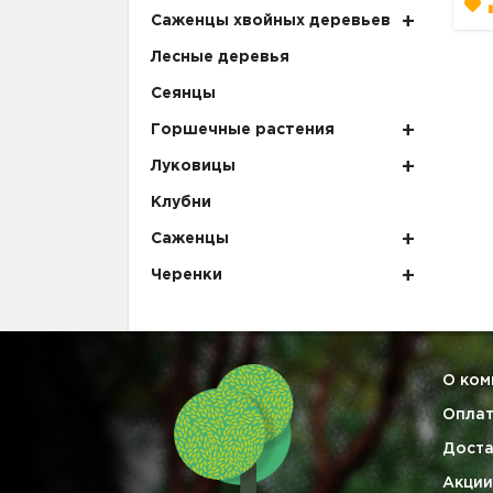
Саженцы хвойных деревьев
Лесные деревья
Сеянцы
Горшечные растения
Луковицы
Клубни
Саженцы
Черенки
О ком
Опла
Доста
Акции