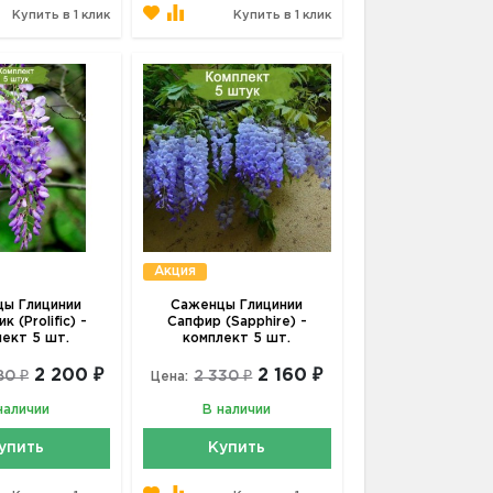
Купить в 1 клик
Купить в 1 клик
Акция
ы Глицинии
Саженцы Глицинии
 (Prolific) -
Сапфир (Sapphire) -
лект 5 шт.
комплект 5 шт.
2 200 ₽
2 160 ₽
80 ₽
2 330 ₽
Цена:
наличии
В наличии
упить
Купить