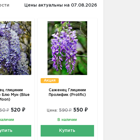
ости
Цены актуальны на 07.08.2026
Акция
ц глицинии
Саженец Глицинии
) Блю Мун (Blue
Пролифик (Prolific)
Moon)
520 ₽
550 ₽
60 ₽
590 ₽
Цена:
наличии
В наличии
упить
Купить