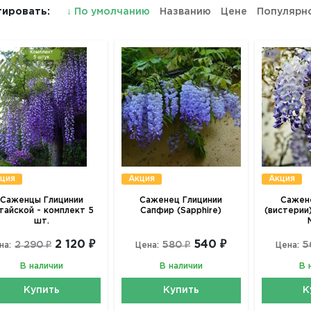
ировать:
↓
По умолчанию
Названию
Цене
Популярн
ция
Акция
Акция
Саженцы Глицинии
Саженец Глицинии
Сажене
тайской - комплект 5
Сапфир (Sapphire)
(вистерии
шт.
2 120 ₽
540 ₽
2 290 ₽
580 ₽
5
на:
Цена:
Цена:
В наличии
В наличии
В 
Купить
Купить
К