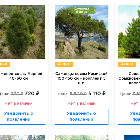
ция
Акция
Акция
женец сосны Чёрной
Саженцы сосны Крымской
Саже
40-60 см
100-150 см - комплект 5
Обыкновен
шт.
комп
720 ₽
5 110 ₽
770 ₽
5 520 ₽
3 1
Цена:
Цена:
Цена:
Нет в наличии
Нет в наличии
Нет 
Уведомить о
Уведомить о
Уве
появлении
появлении
по