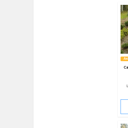
Ак
Са