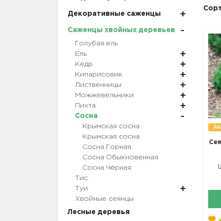
Сорт
Декоративные саженцы
Саженцы хвойных деревьев
Голубая ель
Ель
Кедр
Кипарисовик
Лиственницы
Можжевельники
Пихта
Сосна
Крымская сосна
Ак
Крымская сосна
Сея
Сосна Горная
Сосна Обыкновенная
Сосна Чёрная
Тис
Туи
Хвойные сеянцы
Лесные деревья