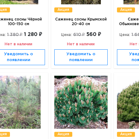
ция
Акция
Акция
женец сосны Чёрной
Саженец сосны Крымской
Саже
100-150 см
20-40 см
Обыкновен
1 280 ₽
560 ₽
1 380 ₽
610 ₽
1 6
на:
Цена:
Цена:
Нет в наличии
Нет в наличии
Нет 
Уведомить о
Уведомить о
Уве
появлении
появлении
по
ция
Акция
Акция