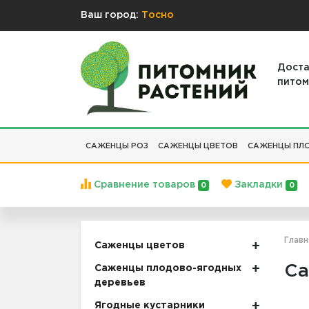
Ваш город:
Тосно
Доста
питом
САЖЕНЦЫ РОЗ
САЖЕНЦЫ ЦВЕТОВ
САЖЕНЦЫ ПЛО
Сравнение товаров
Закладки
0
0
Главн
Саженцы цветов
Са
Саженцы плодово-ягодных
деревьев
Ягодные кустарники