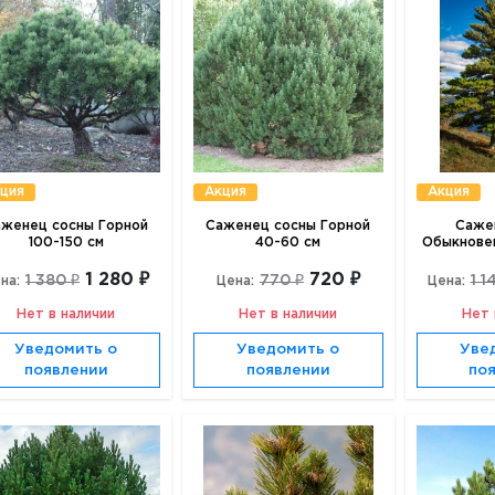
ция
Акция
Акция
аженец сосны Горной
Саженец сосны Горной
Саже
100-150 см
40-60 см
Обыкновен
1 280 ₽
720 ₽
1 380 ₽
770 ₽
1 1
на:
Цена:
Цена:
Нет в наличии
Нет в наличии
Нет 
Уведомить о
Уведомить о
Уве
появлении
появлении
по