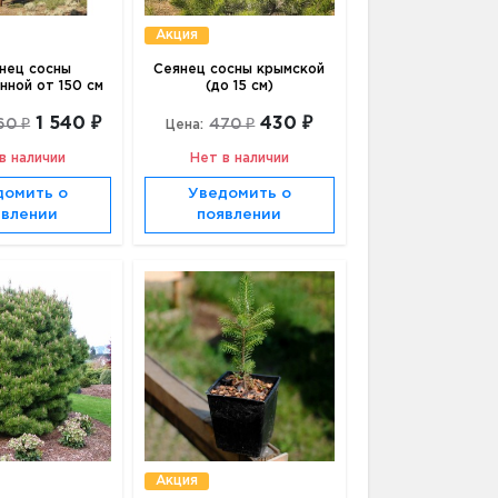
Акция
нец сосны
Сеянец сосны крымской
ной от 150 см
(до 15 см)
1 540 ₽
430 ₽
60 ₽
470 ₽
Цена:
в наличии
Нет в наличии
домить о
Уведомить о
явлении
появлении
Акция