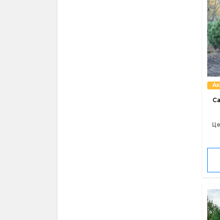
Ак
С
Це