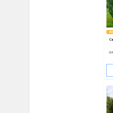
Ак
С
Це