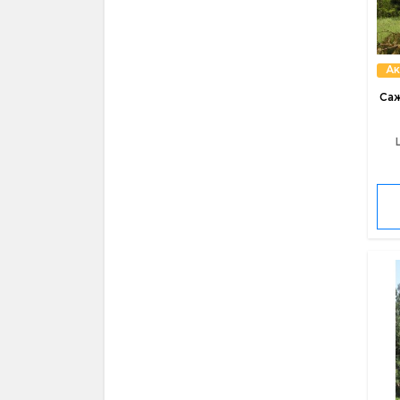
Ак
Саж