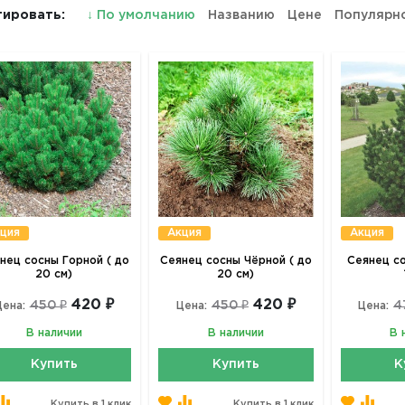
ировать:
↓
По умолчанию
Названию
Цене
Популярн
ция
Акция
Акция
нец сосны Горной ( до
Сеянец сосны Чёрной ( до
Сеянец со
20 см)
20 см)
420 ₽
420 ₽
450 ₽
450 ₽
4
Цена:
Цена:
Цена:
В наличии
В наличии
В 
Купить
Купить
К
Купить в 1 клик
Купить в 1 клик