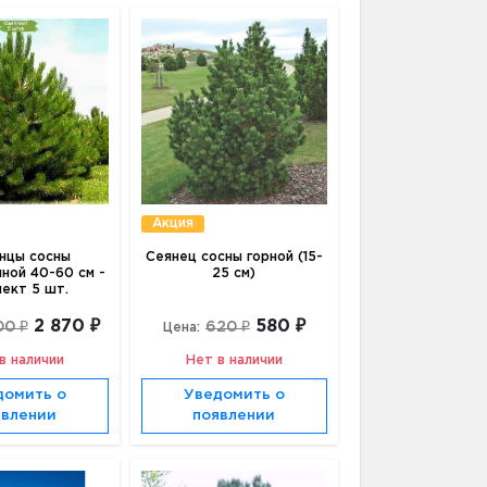
Акция
нцы сосны
Сеянец сосны горной (15-
ной 40-60 см -
25 см)
лект 5 шт.
2 870 ₽
580 ₽
00 ₽
620 ₽
Цена:
в наличии
Нет в наличии
домить о
Уведомить о
явлении
появлении