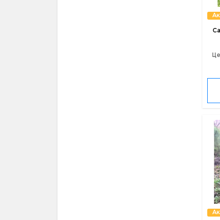
Ак
Са
Це
Ак