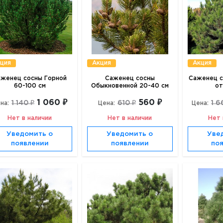
ция
Акция
Акция
аженец сосны Горной
Саженец сосны
Саженец с
60-100 см
Обыкновенной 20-40 см
от
1 060 ₽
560 ₽
1 140 ₽
610 ₽
1 6
на:
Цена:
Цена:
Нет в наличии
Нет в наличии
Нет 
Уведомить о
Уведомить о
Уве
появлении
появлении
по