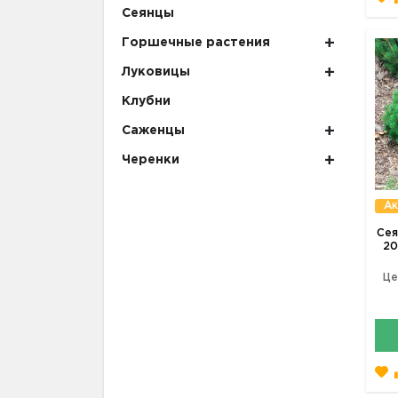
Сеянцы
Горшечные растения
Луковицы
Клубни
Саженцы
Черенки
Ак
Сея
20
Це