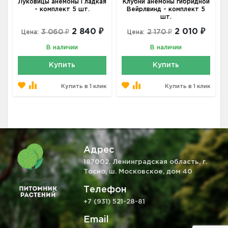
Луковицы анемоны Гладкая
Клубни анемоны гибридной
- комплект 5 шт.
Вейрлвинд - комплект 5
шт.
2 840 ₽
2 010 ₽
3 060 ₽
2 170 ₽
Цена:
Цена:
В наличии
В наличии
Купить
Купить
Купить в 1 клик
Купить в 1 клик
Адрес
187002, Ленинградская область, г.
Тосно, ш. Московское, дом 40
Телефон
+7 (931) 521-28-81
Email