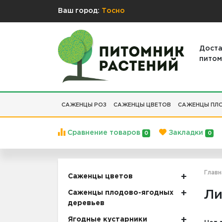
Ваш город:
Тосно
Доста
питом
САЖЕНЦЫ РОЗ
САЖЕНЦЫ ЦВЕТОВ
САЖЕНЦЫ ПЛО
Сравнение товаров
Закладки
0
0
Главн
Саженцы цветов
Ли
Саженцы плодово-ягодных
деревьев
Ягодные кустарники