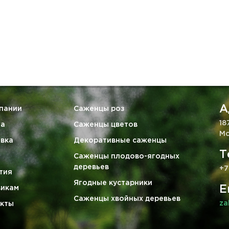
А
пании
Саженцы роз
18
та
Саженцы цветов
Мо
вка
Декоративные саженцы
Т
Саженцы плодово-ягодных
деревьев
+7
тия
Ягодные кустарники
E
викам
Саженцы хвойных деревьев
za
кты