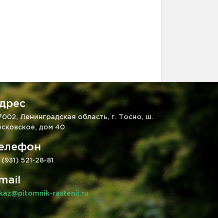
дрес
7002, Ленинградская область, г. Тосно, ш.
сковское, дом 40
елефон
 (931) 521-28-81
mail
kaz@pitomnik-rastenij.ru