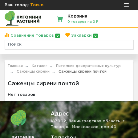
Ваш город:
Тосно
Корзина
0 товаров на 0 ₽
Сравнение товаров
Закладки
0
0
Главная
Каталог
Питомник декоративных культур
Саженцы сирени
Саженцы сирени почтой
Саженцы сирени почтой
Нет товаров.
Адрес
187002, Ленинградская область, г.
Тосно, ш. Московское, дом 40
Телефон