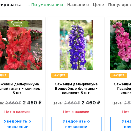
ировать:
↓
По умолчанию
Названию
Цене
Популярн
ция
Акция
Акция
аженцы дельфиниума
Саженцы дельфиниума
Саженцы
сный гигант - комплект
Волшебные фонтаны -
Пасифи
5 шт.
комплект 5 шт.
комп
2 460 ₽
2 460 ₽
2 660 ₽
2 660 ₽
2 5
а:
Цена:
Цена:
Нет в наличии
Нет в наличии
Нет 
Уведомить о
Уведомить о
Уве
появлении
появлении
по