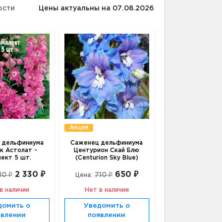
ости
Цены актуальны на 07.08.2026
Акция
 дельфиниума
Саженец дельфиниума
к Астолат -
Центурион Скай Блю
лект 5 шт.
(Centurion Sky Blue)
2 330 ₽
650 ₽
10 ₽
710 ₽
Цена:
в наличии
Нет в наличии
домить о
Уведомить о
явлении
появлении