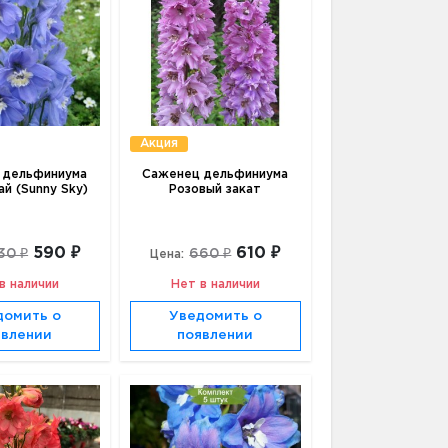
Акция
 дельфиниума
Саженец дельфиниума
ай (Sunny Sky)
Розовый закат
590 ₽
610 ₽
30 ₽
660 ₽
Цена:
в наличии
Нет в наличии
домить о
Уведомить о
явлении
появлении