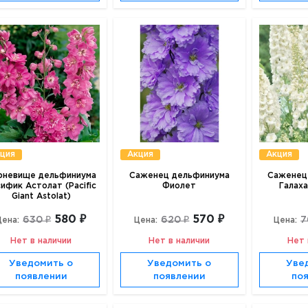
ция
Акция
Акция
рневище дельфиниума
Саженец дельфиниума
Саженец
ифик Астолат (Pacific
Фиолет
Галаха
Giant Astolat)
580 ₽
570 ₽
630 ₽
620 ₽
7
Цена:
Цена:
Цена:
Нет в наличии
Нет в наличии
Нет 
Уведомить о
Уведомить о
Уве
появлении
появлении
по