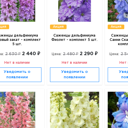
ция
Акция
Акция
аженцы дельфиниума
Саженцы дельфиниума
Саженцы
овый закат - комплект
Фиолет - комплект 5 шт.
Санни Ска
5 шт.
комп
2 440 ₽
2 290 ₽
2 630 ₽
2 480 ₽
2 5
а:
Цена:
Цена:
Нет в наличии
Нет в наличии
Нет 
Уведомить о
Уведомить о
Уве
появлении
появлении
по