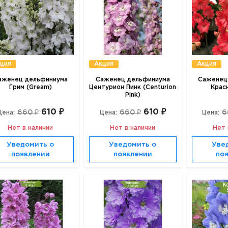
ция
Акция
Акция
аженец дельфиниума
Саженец дельфиниума
Саженец
Грим (Gream)
Центурион Пинк (Centurion
Крас
Pink)
610 ₽
610 ₽
660 ₽
660 ₽
6
Цена:
Цена:
Цена:
Нет в наличии
Нет в наличии
Нет 
Уведомить о
Уведомить о
Уве
появлении
появлении
по