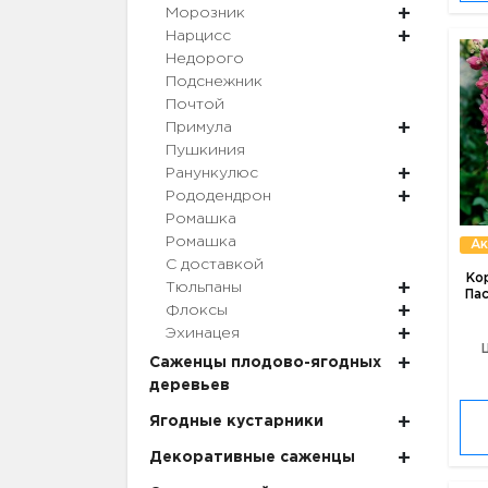
Морозник
Нарцисс
Недорого
Подснежник
Почтой
Примула
Пушкиния
Ранункулюс
Рододендрон
Ромашка
Ромашка
Ак
С доставкой
Ко
Тюльпаны
Пас
Флоксы
Эхинацея
Саженцы плодово-ягодных
деревьев
Ягодные кустарники
Декоративные саженцы