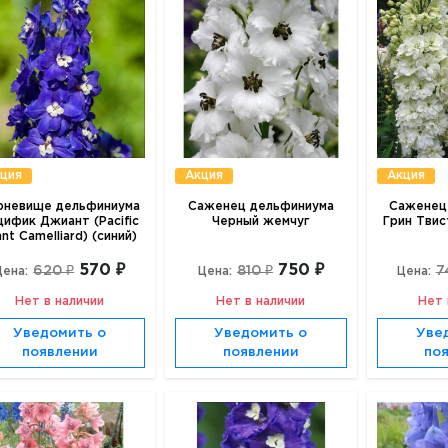
ция
Акция
Акция
рневище дельфиниума
Саженец дельфиниума
Саженец
цифик Джиант (Pacific
Черный жемчуг
Грин Твис
ant Camelliard) (синий)
570 ₽
750 ₽
620 ₽
810 ₽
7
Цена:
Цена:
Цена:
Нет в наличии
Нет в наличии
Нет 
Уведомить о
Уведомить о
Уве
появлении
появлении
по