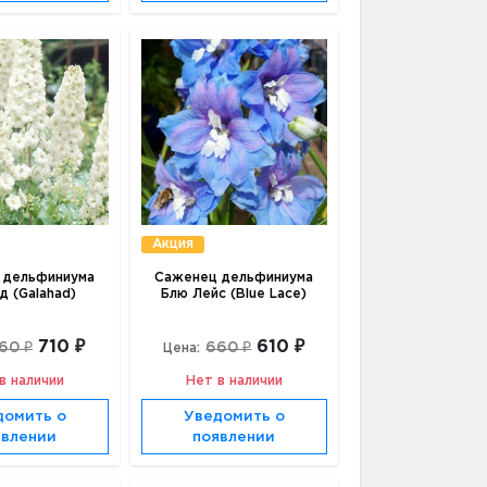
Акция
 дельфиниума
Саженец дельфиниума
д (Galahad)
Блю Лейс (Blue Lace)
710 ₽
610 ₽
60 ₽
660 ₽
Цена:
в наличии
Нет в наличии
домить о
Уведомить о
явлении
появлении