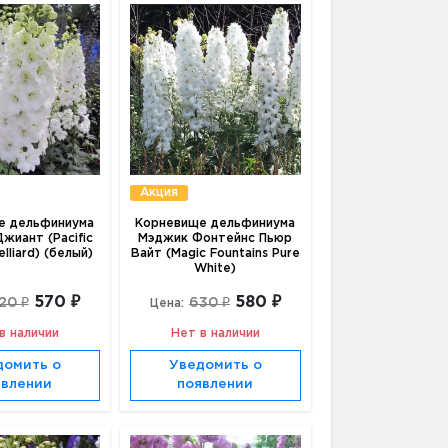
Акция
е дельфиниума
Корневище дельфиниума
жиант (Pacific
Мэджик Фонтейнс Пьюр
lliard) (белый)
Вайт (Magic Fountains Pure
White)
570 ₽
580 ₽
20 ₽
630 ₽
Цена:
в наличии
Нет в наличии
домить о
Уведомить о
явлении
появлении