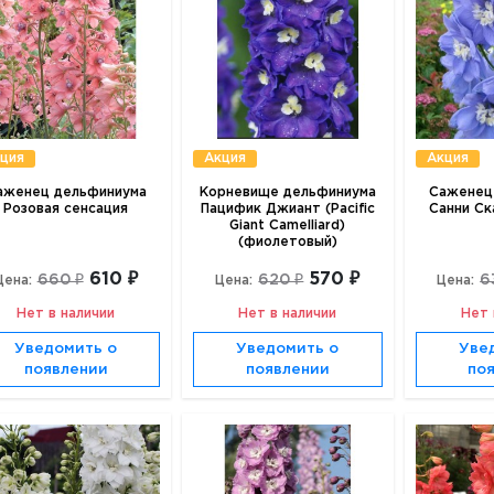
ция
Акция
Акция
аженец дельфиниума
Корневище дельфиниума
Саженец
Розовая сенсация
Пацифик Джиант (Pacific
Санни Ск
Giant Camelliard)
(фиолетовый)
610 ₽
570 ₽
660 ₽
620 ₽
6
Цена:
Цена:
Цена:
Нет в наличии
Нет в наличии
Нет 
Уведомить о
Уведомить о
Уве
появлении
появлении
по