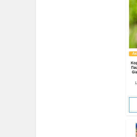
Ак
Ко
Па
Gi