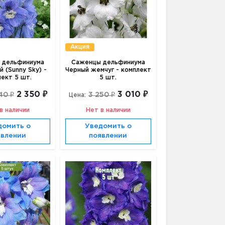
Акция
 дельфиниума
Саженцы дельфиниума
й (Sunny Sky) -
Черный жемчуг - комплект
лект 5 шт.
5 шт.
2 350 ₽
3 010 ₽
40 ₽
3 250 ₽
Цена:
в наличии
Нет в наличии
домить о
Уведомить о
явлении
появлении