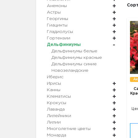
Сорт
Анемоны
Астры
Георгины
Гиацинты
Гладиолусы
Гортензии
Дельфиниумы
Дельфиниумы белые
Дельфиниумы красные
Дельфиниумы синие
Новозеландские
Иберис
Ак
Ирисы
С
Канны
Кра
Клематисы
Крокусы
Цен
Лаванда
Лилейники
Лилии
Многолетние цветы
Монарда