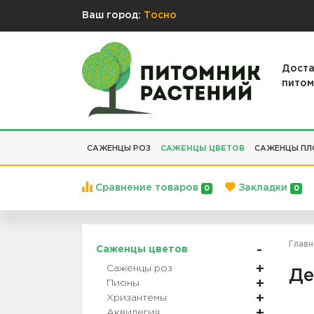
Ваш город:
Тосно
Доста
питом
САЖЕНЦЫ РОЗ
САЖЕНЦЫ ЦВЕТОВ
САЖЕНЦЫ ПЛ
Сравнение товаров
Закладки
0
0
Главн
Саженцы цветов
Саженцы роз
Де
Пионы
Хризантемы
Аквилегия