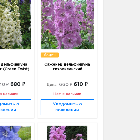
Акция
 дельфиниума
Саженец дельфиниума
т (Green Twist)
тихоокеанский
680 ₽
610 ₽
40 ₽
660 ₽
Цена:
в наличии
Нет в наличии
домить о
Уведомить о
явлении
появлении