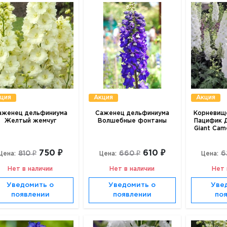
ция
Акция
Акция
аженец дельфиниума
Саженец дельфиниума
Корневищ
Желтый жемчуг
Волшебные фонтаны
Пацифик Д
Giant Came
750 ₽
610 ₽
810 ₽
660 ₽
6
Цена:
Цена:
Цена:
Нет в наличии
Нет в наличии
Нет 
Уведомить о
Уведомить о
Уве
появлении
появлении
по