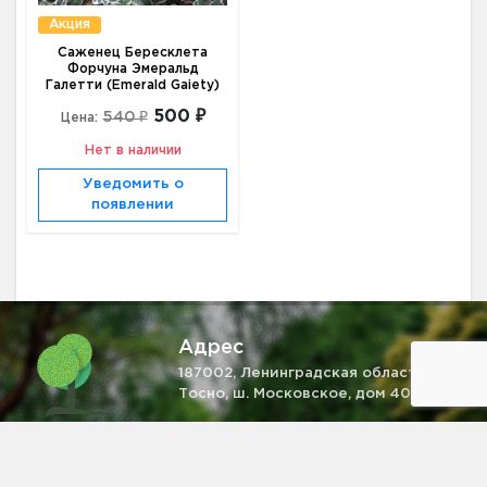
Акция
Саженец Бересклета
Форчуна Эмеральд
Галетти (Emerald Gaiety)
500 ₽
540 ₽
Цена:
Нет в наличии
Уведомить о
появлении
Адрес
187002, Ленинградская область, г.
Тосно, ш. Московское, дом 40
Телефон
+7 (931) 521-28-81