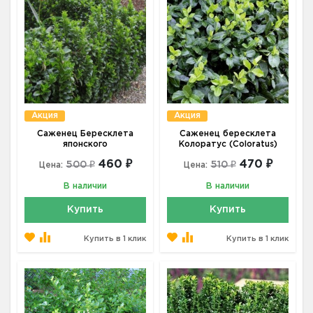
Акция
Акция
Саженец Бересклета
Саженец бересклета
японского
Колоратус (Coloratus)
460 ₽
470 ₽
500 ₽
510 ₽
Цена:
Цена:
В наличии
В наличии
Купить
Купить
Купить в 1 клик
Купить в 1 клик