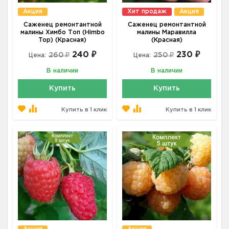
Акция
Хит продаж
Акция
Саженец ремонтантной
Саженец ремонтантной
малины Химбо Топ (Himbo
малины Маравилла
Top) (Красная)
(Красная)
240 ₽
230 ₽
260 ₽
250 ₽
Цена:
Цена:
В наличии
В наличии
Купить
Купить
Купить в 1 клик
Купить в 1 клик