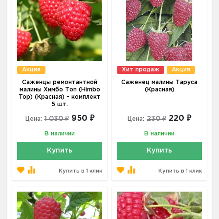
Акция
Хит продаж
Акция
Саженцы ремонтантной
Саженец малины Таруса
малины Химбо Топ (Himbo
(Красная)
Top) (Красная) - комплект
5 шт.
950 ₽
220 ₽
1 030 ₽
230 ₽
Цена:
Цена:
В наличии
В наличии
Купить
Купить
Купить в 1 клик
Купить в 1 клик