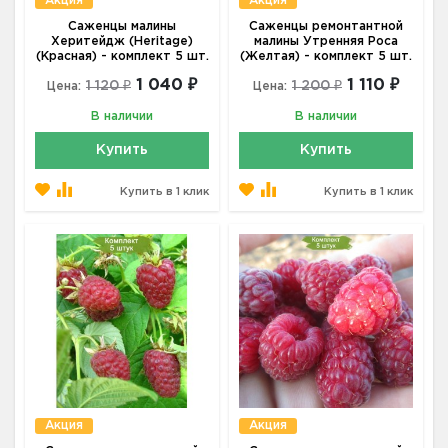
Акция
Акция
Саженцы малины
Саженцы ремонтантной
Херитейдж (Heritage)
малины Утренняя Роса
(Красная) - комплект 5 шт.
(Желтая) - комплект 5 шт.
1 040 ₽
1 110 ₽
1 120 ₽
1 200 ₽
Цена:
Цена:
В наличии
В наличии
Купить
Купить
Купить в 1 клик
Купить в 1 клик
Акция
Акция