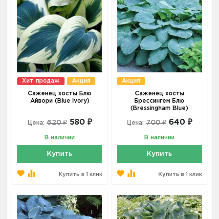
Хит продаж
Акция
Акция
Саженец хосты Блю
Саженец хосты
Айвори (Blue Ivory)
Брессингем Блю
(Bressingham Blue)
580 ₽
640 ₽
620 ₽
700 ₽
Цена:
Цена:
В наличии
В наличии
Купить
Купить
Купить в 1 клик
Купить в 1 клик