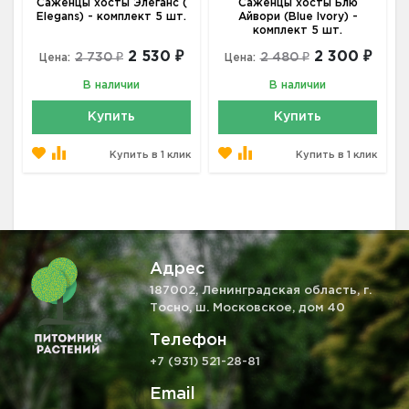
Саженцы хосты Элеганс (
Саженцы хосты Блю
Elegans) - комплект 5 шт.
Айвори (Blue Ivory) -
комплект 5 шт.
2 530 ₽
2 300 ₽
2 730 ₽
2 480 ₽
Цена:
Цена:
В наличии
В наличии
Купить
Купить
Купить в 1 клик
Купить в 1 клик
Адрес
187002, Ленинградская область, г.
Тосно, ш. Московское, дом 40
Телефон
+7 (931) 521-28-81
Email