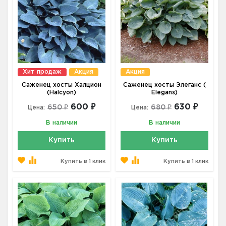
Хит продаж
Акция
Акция
Саженец хосты Халцион
Саженец хосты Элеганс (
(Halcyon)
Elegans)
600 ₽
630 ₽
650 ₽
680 ₽
Цена:
Цена:
В наличии
В наличии
Купить
Купить
Купить в 1 клик
Купить в 1 клик