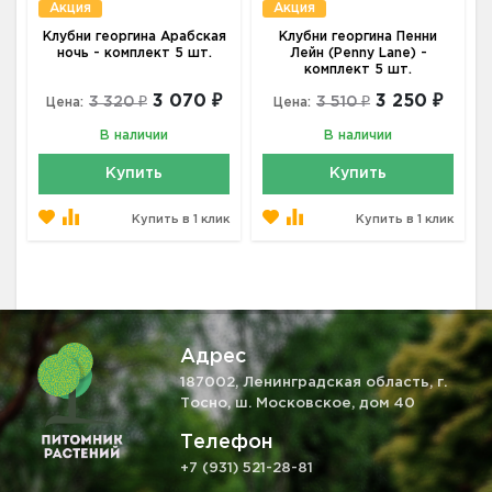
Акция
Акция
Клубни георгина Арабская
Клубни георгина Пенни
ночь - комплект 5 шт.
Лейн (Penny Lane) -
комплект 5 шт.
3 070 ₽
3 250 ₽
3 320 ₽
3 510 ₽
Цена:
Цена:
В наличии
В наличии
Купить
Купить
Купить в 1 клик
Купить в 1 клик
Адрес
187002, Ленинградская область, г.
Тосно, ш. Московское, дом 40
Телефон
+7 (931) 521-28-81