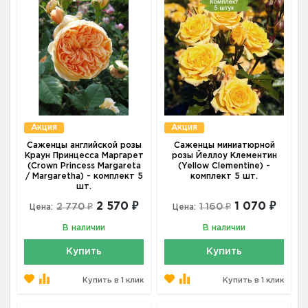
Акция
Акция
Саженцы английской розы
Саженцы миниатюрной
Краун Принцесса Маргарет
розы Йеллоу Клементин
(Crown Princess Margareta
(Yellow Clementine) -
/ Margaretha) - комплект 5
комплект 5 шт.
шт.
2 570 ₽
1 070 ₽
2 770 ₽
1 160 ₽
Цена:
Цена:
В наличии
В наличии
Купить
Купить
Купить в 1 клик
Купить в 1 клик