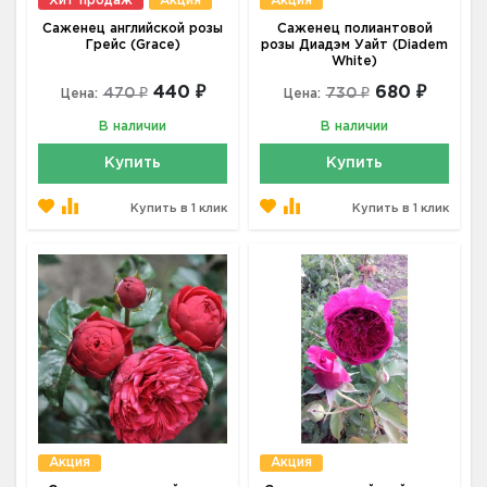
Хит продаж
Акция
Акция
Саженец английской розы
Саженец полиантовой
Грейс (Grace)
розы Диадэм Уайт (Diadem
White)
440 ₽
680 ₽
470 ₽
730 ₽
Цена:
Цена:
В наличии
В наличии
Купить
Купить
Купить в 1 клик
Купить в 1 клик
Акция
Акция