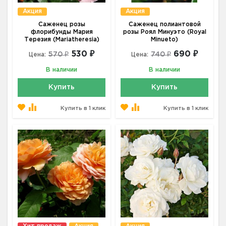
Акция
Акция
Саженец розы
Саженец полиантовой
флорибунды Мария
розы Роял Минуэто (Royal
Терезия (Mariatheresia)
Minueto)
530 ₽
690 ₽
570 ₽
740 ₽
Цена:
Цена:
В наличии
В наличии
Купить
Купить
Купить в 1 клик
Купить в 1 клик