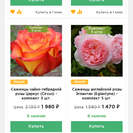
Купить
Купить
Купить в 1 клик
Купить в 1 клик
Акция
Акция
Саженцы чайно-гибридной
Саженцы английской розы
розы Циркус (Circus) -
Эглантин (Eglantyne) -
комплект 5 шт.
комплект 5 шт.
1 980 ₽
1 470 ₽
2 130 ₽
1 580 ₽
Цена:
Цена:
В наличии
В наличии
Купить
Купить