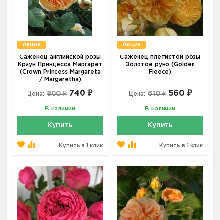
Акция
Акция
Саженец английской розы
Саженец плетистой розы
Краун Принцесса Маргарет
Золотое руно (Golden
(Crown Princess Margareta
Fleece)
/ Margaretha)
740 ₽
560 ₽
800 ₽
610 ₽
Цена:
Цена:
В наличии
В наличии
Купить
Купить
Купить в 1 клик
Купить в 1 клик