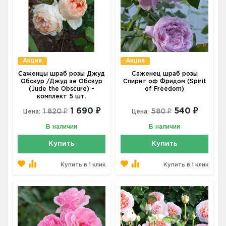
Акция
Акция
Саженцы шраб розы Джуд
Саженец шраб розы
Обскур /Джуд зе Обскур
Спирит оф Фридом (Spirit
(Jude the Obscure) -
of Freedom)
комплект 5 шт.
1 690 ₽
540 ₽
1 820 ₽
580 ₽
Цена:
Цена:
В наличии
В наличии
Купить
Купить
Купить в 1 клик
Купить в 1 клик