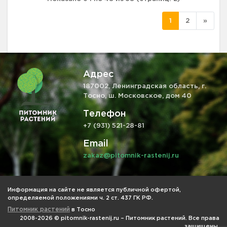
1
2
»
Адрес
187002, Ленинградская область, г.
Тосно, ш. Московское, дом 40
Телефон
+7 (931) 521-28-81
Email
zakaz@pitomnik-rastenij.ru
Информация на сайте не является публичной офертой,
определяемой положениями ч. 2 ст. 437 ГК РФ.
Питомник растений
в Тосно
2008-2026 © pitomnik-rastenij.ru – Питомник растений. Все права
защищены.