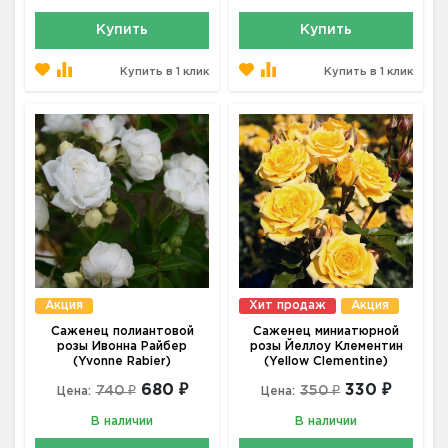
Купить
Купить
Купить в 1 клик
Купить в 1 клик
Акция
Хит продаж
Акция
Саженец полиантовой
Саженец миниатюрной
розы Ивонна Райбер
розы Йеллоу Клементин
(Yvonne Rabier)
(Yellow Clementine)
680 ₽
330 ₽
740 ₽
350 ₽
Цена:
Цена:
В наличии
В наличии