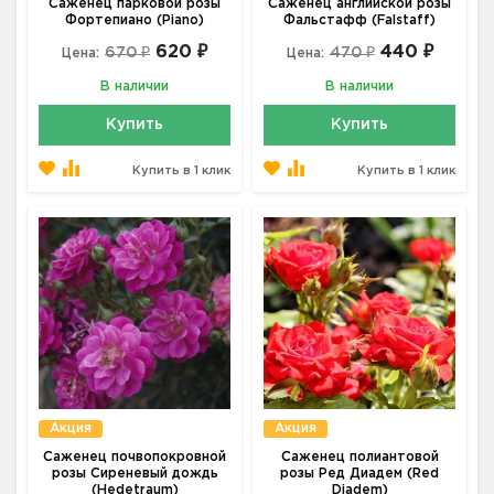
Саженец парковой розы
Саженец английской розы
Фортепиано (Piano)
Фальстафф (Falstaff)
620 ₽
440 ₽
670 ₽
470 ₽
Цена:
Цена:
В наличии
В наличии
Купить
Купить
Купить в 1 клик
Купить в 1 клик
Акция
Акция
Саженец почвопокровной
Саженец полиантовой
розы Сиреневый дождь
розы Ред Диадем (Red
(Hedetraum)
Diadem)