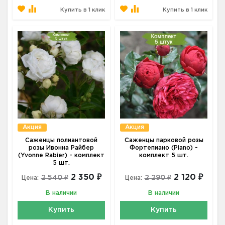
Купить в 1 клик
Купить в 1 клик
Акция
Акция
Саженцы полиантовой
Саженцы парковой розы
розы Ивонна Райбер
Фортепиано (Piano) -
(Yvonne Rabier) - комплект
комплект 5 шт.
5 шт.
2 350 ₽
2 120 ₽
2 540 ₽
2 290 ₽
Цена:
Цена:
В наличии
В наличии
Купить
Купить