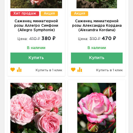
Хит продаж
Акция
Акция
Саженец миниатюрной
Саженец миниатюрной
розы Аллегро Симфони
розы Александра Кордана
(Allegro Symphonie)
(Alexandra Kordana)
380 ₽
470 ₽
410 ₽
510 ₽
Цена:
Цена:
В наличии
В наличии
Купить
Купить
Купить в 1 клик
Купить в 1 клик