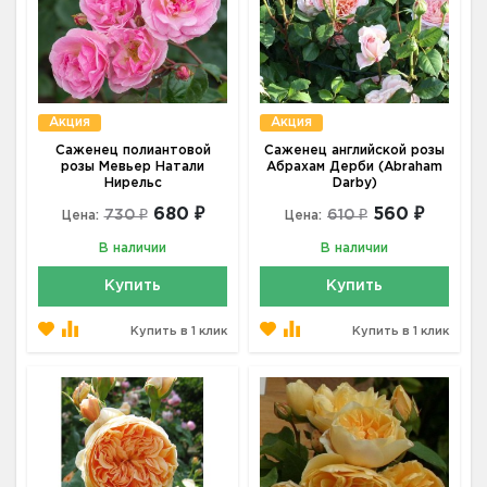
Акция
Акция
Саженец полиантовой
Саженец английской розы
розы Мевьер Натали
Абрахам Дерби (Abraham
Нирельс
Darby)
680 ₽
560 ₽
730 ₽
610 ₽
Цена:
Цена:
В наличии
В наличии
Купить
Купить
Купить в 1 клик
Купить в 1 клик