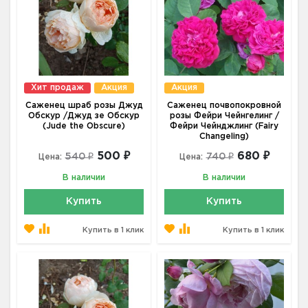
Хит продаж
Акция
Акция
Саженец шраб розы Джуд
Саженец почвопокровной
Обскур /Джуд зе Обскур
розы Фейри Чейнгелинг /
(Jude the Obscure)
Фейри Чейнджлинг (Fairy
Changeling)
500 ₽
680 ₽
540 ₽
740 ₽
Цена:
Цена:
В наличии
В наличии
Купить
Купить
Купить в 1 клик
Купить в 1 клик