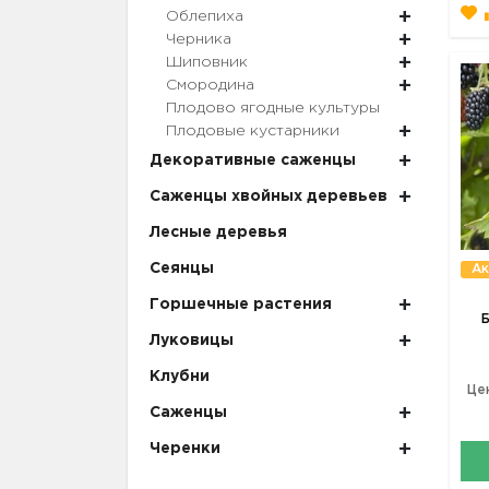
Облепиха
Черника
Шиповник
Смородина
Плодово ягодные культуры
Плодовые кустарники
Декоративные саженцы
Саженцы хвойных деревьев
Лесные деревья
Сеянцы
Ак
Горшечные растения
Б
Луковицы
Клубни
Це
Саженцы
Черенки