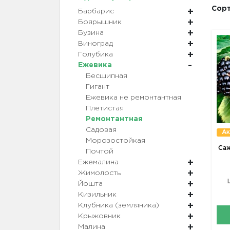
Сорт
Барбарис
Боярышник
Бузина
Виноград
Голубика
Ежевика
Бесшипная
Гигант
Ежевика не ремонтантная
Плетистая
Ремонтантная
Садовая
Ак
Морозостойкая
Саж
Почтой
Ежемалина
Жимолость
Йошта
Кизильник
Клубника (земляника)
Крыжовник
Малина