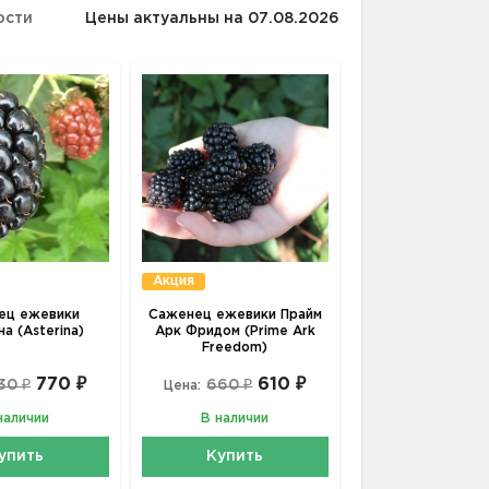
ости
Цены актуальны на 07.08.2026
Акция
ец ежевики
Саженец ежевики Прайм
а (Asterina)
Арк Фридом (Prime Ark
Freedom)
770 ₽
610 ₽
30 ₽
660 ₽
Цена:
наличии
В наличии
упить
Купить