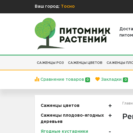
Ваш город:
Тосно
Доста
питом
САЖЕНЦЫ РОЗ
САЖЕНЦЫ ЦВЕТОВ
САЖЕНЦЫ ПЛО
Сравнение товаров
Закладки
0
0
Главн
Саженцы цветов
Ре
Саженцы плодово-ягодных
деревьев
Ягодные кустарники