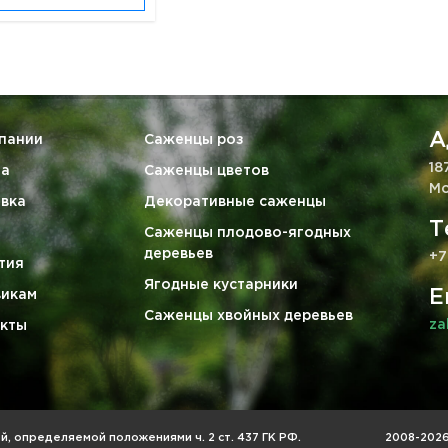
А
пании
Саженцы роз
18
та
Саженцы цветов
Мо
вка
Декоративные саженцы
Т
Саженцы плодово-ягодных
деревьев
+7
тия
Ягодные кустарники
E
викам
Саженцы хвойных деревьев
za
кты
, определяемой положениями ч. 2 ст. 437 ГК РФ.
2008-2026 