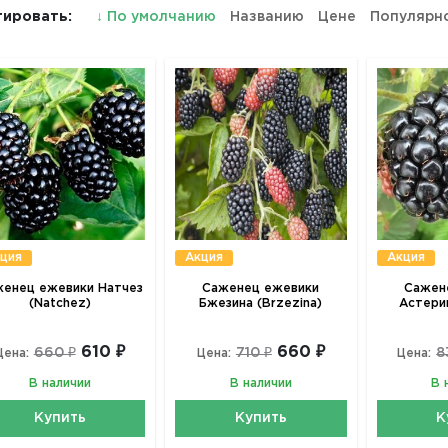
ировать:
↓
По умолчанию
Названию
Цене
Популярн
ция
Акция
Акция
енец ежевики Натчез
Саженец ежевики
Сажен
(Natchez)
Бжезина (Brzezina)
Астерин
610 ₽
660 ₽
660 ₽
710 ₽
8
Цена:
Цена:
Цена:
В наличии
В наличии
В 
Купить
Купить
К