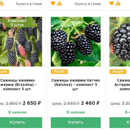
Купить в 1 клик
Купить в 1 клик
ция
Акция
Акция
Саженцы ежевики
Саженцы ежевики Натчез
Сажен
жезина (Brzezina) -
(Natchez) - комплект 5
Астерина
комплект 5 шт.
шт.
комп
2 650 ₽
2 460 ₽
2 860 ₽
2 660 ₽
3 3
на:
Цена:
Цена:
В наличии
В наличии
В 
Купить
Купить
К