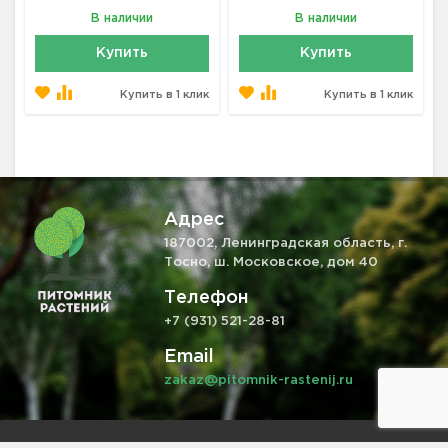
В наличии
В наличии
Купить
Купить
Купить в 1 клик
Купить в 1 клик
Адрес
187002, Ленинградская область, г.
Тосно, ш. Московское, дом 40
Телефон
+7 (931) 521-28-81
Email
zakaz@pitomnik-rastenij.ru
Информация на сайте не является публичной офертой,