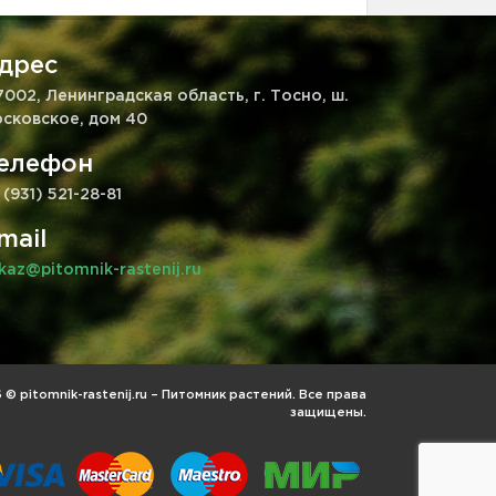
дрес
7002, Ленинградская область, г. Тосно, ш.
сковское, дом 40
елефон
 (931) 521-28-81
mail
kaz@pitomnik-rastenij.ru
© pitomnik-rastenij.ru – Питомник растений. Все права
защищены.