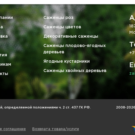
А
пании
Саженцы роз
18
та
Саженцы цветов
Мо
вка
Декоративные саженцы
Т
Саженцы плодово-ягодных
деревьев
+7
тия
Ягодные кустарники
E
викам
Саженцы хвойных деревьев
za
кты
, определяемой положениями ч. 2 ст. 437 ГК РФ.
2008-2026 
е соглашение
Возврата товара/услуги