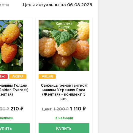
ости
Цены актуальны на 06.08.2026
даж
Акция
Акция
малины Голден
Саженцы ремонтантной
Golden Everest)
малины Утренняя Роса
елтая)
(Желтая) - комплект 5
шт.
210 ₽
1 110 ₽
30 ₽
1 200 ₽
Цена:
наличии
В наличии
упить
Купить