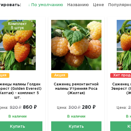
ировать:
↓
По умолчанию
Названию
Цене
Популярн
ция
Акция
Хит про
женцы малины Голден
Саженец ремонтантной
Саженец 
рест (Golden Everest)
малины Утренняя Роса
Эверест (
Желтая) - комплект 5
(Желтая)
(Ж
шт.
860 ₽
280 ₽
920 ₽
300 ₽
2
Цена:
Цена:
Цена:
В наличии
В наличии
В 
Купить
Купить
К