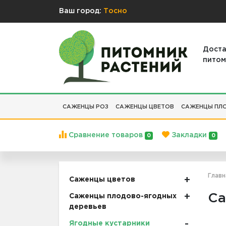
Ваш город:
Тосно
Доста
питом
САЖЕНЦЫ РОЗ
САЖЕНЦЫ ЦВЕТОВ
САЖЕНЦЫ ПЛО
Сравнение товаров
Закладки
0
0
Главн
Саженцы цветов
Са
Саженцы плодово-ягодных
деревьев
Ягодные кустарники