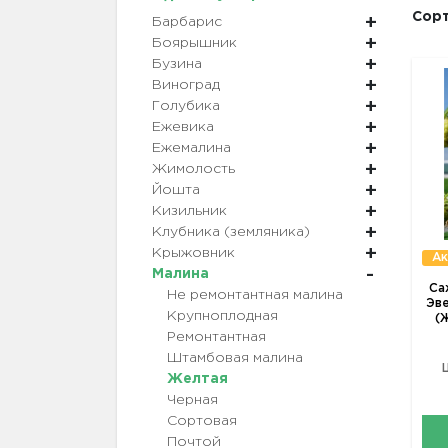
Сорт
Барбарис
Боярышник
Бузина
Виноград
Голубика
Ежевика
Ежемалина
Жимолость
Йошта
Кизильник
Клубника (земляника)
Крыжовник
Ак
Малина
Са
Не ремонтантная малина
Эве
Крупноплодная
(
Ремонтантная
Штамбовая малина
Желтая
Черная
Сортовая
Почтой