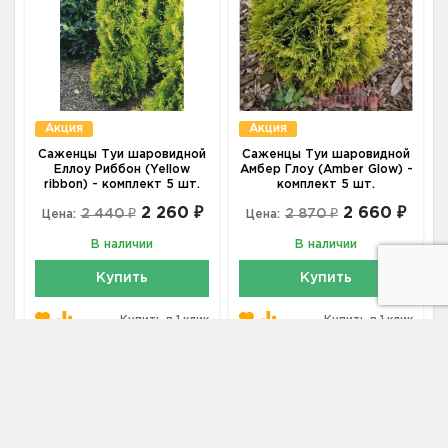
Акция
Акция
Саженцы Туи шаровидной
Саженцы Туи шаровидной
Еллоу Риббон (Yellow
Амбер Глоу (Amber Glow) -
ribbon) - комплект 5 шт.
комплект 5 шт.
2 260 ₽
2 660 ₽
2 440 ₽
2 870 ₽
Цена:
Цена:
В наличии
В наличии
Купить
Купить
Купить в 1 клик
Купить в 1 клик
Туи шаровидные
купить по цене от 570 ₽ в Москве
Саженцы туи
купить по цене от 160 ₽ в Москве
Питомник хвойных деревьев
купить по цене от 160 ₽ в