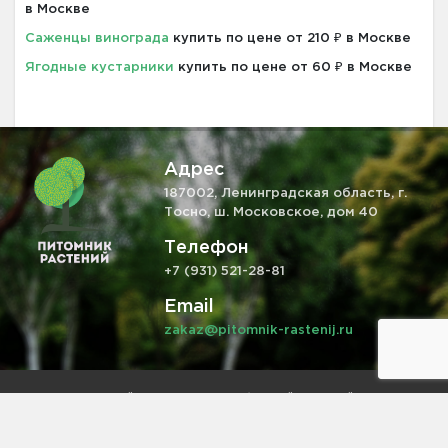
в Москве
Саженцы винограда
купить по цене от 210 ₽ в Москве
Ягодные кустарники
купить по цене от 60 ₽ в Москве
Адрес
187002, Ленинградская область, г.
Тосно, ш. Московское, дом 40
Телефон
+7 (931) 521-28-81
Email
zakaz@pitomnik-rastenij.ru
Информация на сайте не является публичной офертой,
определяемой положениями ч. 2 ст. 437 ГК РФ.
Питомник растений
в Тосно