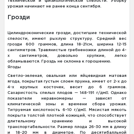
технической и физиологической спелости. Уборку
урожая начинают не ранее конца сентября.
Грозди
Цилиндроконические грозди, достигшие технической
спелости, имеют рыхлую структуру. Средний вес
грозди 600 граммов, длина 18-21см, ширина 12-15
сантиметров. Травянистые гребненожки длиной до 4-
х сантиметров, довольно хрупкие, легко
обламываются. Гроздь не склонна к горошению.
Ягоды
Светло-зеленая, овальная или яйцевидная матовая
ягода, покрытая густым слоем пруина, имеет от 2-х до
4-х крупных косточек, весит до 6 граммов.
Сахаристость спелых плодов — 148-191 г/дм³. Однако
показатели неравномерны — зависят от
климатической зоны и времени сбора урожая.
Титруемая кислотность 6–10 г/дм³. Мясистая мякоть
покрыта толстой плотной кожицей, что способствует
длительному хранению и высокой
транспортабельности. Размер плода 26-30 мм в длину
и 18-20 мм в диаметре. По десятибалльной