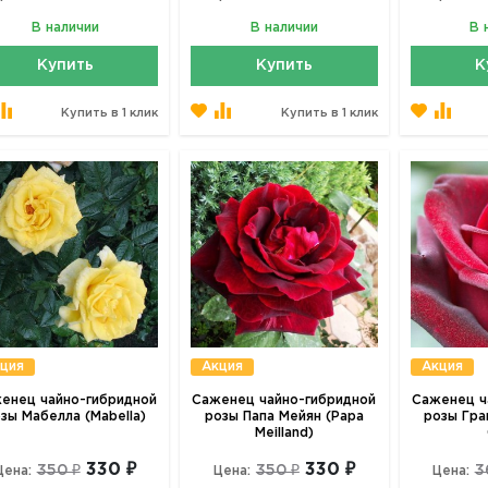
В наличии
В наличии
В 
Купить
Купить
К
Купить в 1 клик
Купить в 1 клик
ция
Акция
Акция
енец чайно-гибридной
Саженец чайно-гибридной
Саженец ч
зы Мабелла (Mabella)
розы Папа Мейян (Papa
розы Гра
Meilland)
330 ₽
330 ₽
350 ₽
350 ₽
3
Цена:
Цена:
Цена: