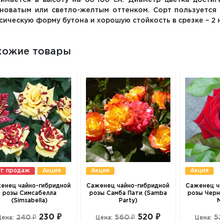
имается в высоту на 80-100 см. Диаметр цветка достиг
новатым или светло-желтым оттенком. Сорт пользуется
сическую форму бутона и хорошую стойкость в срезке – 2 
хожие товары
т продаж
Акция
Акция
Акция
енец чайно-гибридной
Саженец чайно-гибридной
Саженец ч
розы Симсабелла
розы Самба Пати (Samba
розы Черн
(Simsabella)
Party)
230 ₽
520 ₽
240 ₽
560 ₽
5
Цена:
Цена:
Цена: