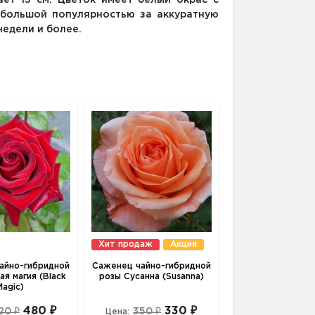
ает 13 см. Цветок имеет белый окрас с
 большой популярностью за аккуратную
недели и более.
Хит продаж
Акция
айно-гибридной
Саженец чайно-гибридной
ая магия (Black
розы Сусанна (Susanna)
Magic)
480 ₽
330 ₽
20 ₽
350 ₽
Цена: