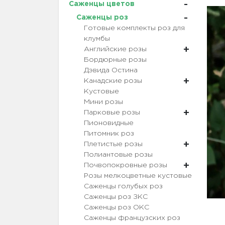
Саженцы цветов
Саженцы роз
Готовые комплекты роз для
клумбы
Английские розы
Бордюрные розы
Дэвида Остина
Канадские розы
Кустовые
Мини розы
Парковые розы
Пионовидные
Питомник роз
Плетистые розы
Полиантовые розы
Почвопокровные розы
Розы мелкоцветные кустовые
Саженцы голубых роз
Саженцы роз ЗКС
Саженцы роз ОКС
Саженцы французских роз