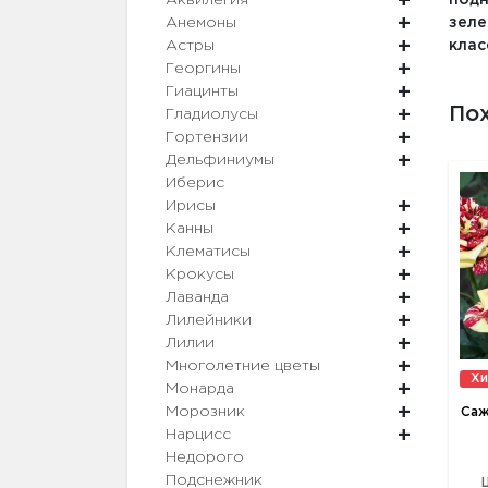
Аквилегия
подн
Анемоны
зеле
Астры
клас
Георгины
Гиацинты
По
Гладиолусы
Гортензии
Дельфиниумы
Иберис
Ирисы
Канны
Клематисы
Крокусы
Лаванда
Лилейники
Лилии
Многолетние цветы
Хи
Монарда
Морозник
Саж
Нарцисс
Недорого
Подснежник