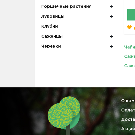
Горшечные растения
Луковицы
Клубни
Саженцы
Черенки
Чайн
Саж
Саже
О ком
Опла
Доста
Акции