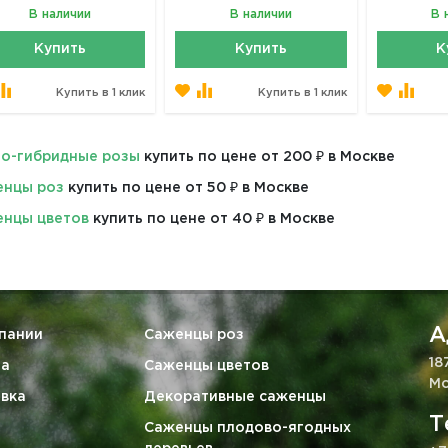
В наличии
В наличии
В 
Купить
Купить
К
Купить в 1 клик
Купить в 1 клик
о-гибридные розы
купить по цене от 200 ₽ в Москве
енцы роз
купить по цене от 50 ₽ в Москве
нцы цветов
купить по цене от 40 ₽ в Москве
А
пании
Саженцы роз
18
та
Саженцы цветов
Мо
вка
Декоративные саженцы
Т
Саженцы плодово-ягодных