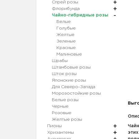
Спрей розы
Флорибунда
Чайно-гибридные розы
Белые
Голубые
Желтые
Зеленые
Красные
Малиновые
Шрабы
Штамбовые розы
Шток розы
Японские розы
Для Северо-Запада
Морозостойкие розы
Белые розы
Выго
Черные
Розовые
Опис
Желтые розы
Пионы
Чайн
Хризантемы
эти