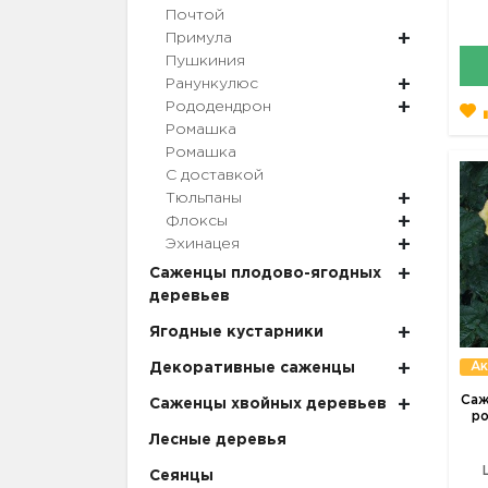
Почтой
Примула
Пушкиния
Ранункулюс
Рододендрон
Ромашка
Ромашка
С доставкой
Тюльпаны
Флоксы
Эхинацея
Саженцы плодово-ягодных
деревьев
Ягодные кустарники
Ак
Декоративные саженцы
Саж
Саженцы хвойных деревьев
ро
Лесные деревья
Сеянцы